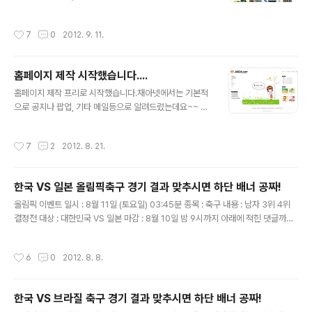
로그에는 오랫만에 글을 쓰네요~~개인적으로 바쁘기도 하
고요 .. 빠르게 오는 가을이 무섭습니다. 현재 제가 샘플로
작성시간
7
0
2012. 9. 11.
제작해둔 사이트는 2개입니다.하나는 일반형이고 하나는
다이어리 형입니다. 블로그 디자인도 생각은 해봤는데요
아무래도 블로그와 홈페이지는 많이 다르니깐요위의 디자
홈페이지 제작 시작했습니다....
인은 다이어리 데요 간단하게 사이트 꾸밀수 있도록 디자
글 내용
인 해봤습니다. 위의 디자인은 일반형입니다.좌측의 검정
홈페이지 제작 프리로 시작했습니다.재아넷에서는 기본적
색 메뉴를 기본으로 하고 우측은 흰색 바탕에 돌아가는 방
으로 공지나 팝업, 기타 메일등으로 알려드렸는데요~~ 블
식으로 했습니다. 일반형이다 보니 다소 복잡한것보다는
로그에는 오랫만에 글을 쓰네요~~개인적으로 바쁘기도 하
딱 있을것 같은 느낌이네요어쩌면 지금 재아넷 블로그와
고요 .. 빠르게 오는 가을이 무섭습니다. 현재 제가 샘플로
작성시간
7
2
2012. 8. 21.
비슷한 느낌이 들기도 합니다. ※ 이 서비스는 유료이며 언
제작해둔 사이트는 2개입니다.하나는 심플형이고 하나는
제든..
일반형입니다. 블로그 디자인도 생각은 해봤는데요 아무래
도 블로그와 홈페이지는 많이 다르니깐요위의 디자인은 심
한국 VS 일본 올림픽축구 경기 결과 맞추시면 하단 배너 공짜!
플형인데요 간단하게 사이트 꾸밀수 있도록 디자인 해봤습
글 내용
니다. 위의 디자인은 일반형입니다.좌측의 검정색 메뉴를
올림픽 이벤트 일시 : 8월 11일 (토요일) 03:45분 종목 : 축구 내용 : 남자 3위 4위
기본으로 하고 우측은 흰색 바탕에 돌아가는 방식으로 했
결정전 대상 : 대한민국 VS 일본 마감 : 8월 10일 밤 9시까지 아래에 적힌 댓글까지
습니다. 일반형이다 보니 다소 복잡한것보다는 딱 있을것
만 참여로 인정 합니다. 방법 : 한국 3 : 일본 2 경기 결과를 맞추시면 재아넷 하단 배
같은 느낌이네요어쩌면 지금 재아넷 블로그와 비슷한 느낌
너 [C]를 조건없이 15일을 무료로 달아 드립니다... 단, 재아넷 회원이시면 30일로
작성시간
6
0
2012. 8. 8.
이 들기도 합니다. ※ 이 서비스는 유료이며 언제든지 상담..
늘려 드립니다. 배너 사이즈 130px * 30px ※ 당첨이 되신분은 아래에 배너 이미지
주소나 혹은 배너를 업로드 해주시면 될것 같습니다. ※ 당첨이 되신분은 8월 19일까
지 배너를 올려주시고 기간안에 올려주지 않으시면 무효 처리가 됩니다. ※ 현재 재아
한국 VS 브라질 축구 경기 결과 맞추시면 하단 배너 공짜!
넷 하단[C]에 배너가 진행중이신분은 + 해서 연장 해드립니다. http://www.j..
글 내용