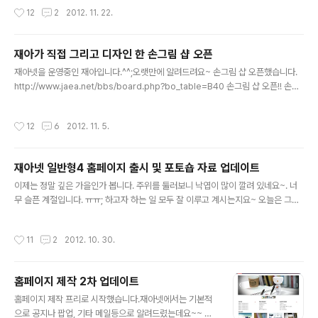
다. 스타일명함 보러가기 http://www.swdn.co.kr/shop/list.php?ca_id=108
작성시간
12
2
2012. 11. 22.
0 스타일명함 출시 기념으로 명함패키지 이벤트를 진행하니 많은 참여 바랍니다. 특
별히 이번에는 특별히 재아넷 당근을 이용하여 주문을 할수가 있습니다. (포인트나
당근은 언제나 유용하게 사용할수 있도록 해드린다고 말씀을 드렸습니다.) ▶ 재아넷
재아가 직접 그리고 디자인 한 손그림 샵 오픈
회원인 경우 재아넷 회원님은 소셜커머스에서 당근으로 결제 하시고 진행은 성원디
글 내용
자인에서 하시면 됩니다. 소셜커머스 참여 http:..
재아넷을 운영중인 재아입니다.^^;오랫만에 알려드려요~ 손그림 샵 오픈했습니다.
http://www.jaea.net/bbs/board.php?bo_table=B40 손그림 샵 오픈!! 손그
림 샵이라는건요... 일반적으로 연필이나 샤프로 밑그림을 간단하게 그리고 그걸 채
색을 해서 아이콘처럼 만드는겁니다. 문방구에 스티커 생각하시면 되는데요.. 보통
작성시간
12
6
2012. 11. 5.
이런 스티커의 종류는 다이어리를 꾸미는데 사용을 하죠!!. 저도 홈페이지 제작하면
서 필요한 부분적인 요소 부분을 꾸미고자 만들었습니다. 팝업창, 배너창, 이벤트 페
이지등에 만들때 필요하도록 만들었습니다. 손그림 샵이라 일반 아이콘들과 느낌이
재아넷 일반형4 홈페이지 출시 및 포토숍 자료 업데이트
많이 다릅니다. 제가 직접 스케치하고, 디자인한 아이콘들입니다. 그 첫번째로 빼빼
글 내용
로 데이를 맞이하여 빼빼로에 관련된 초콜릿..
이제는 정말 깊은 가을인가 봅니다. 주위를 둘러보니 낙엽이 많이 깔려 있네요~. 너
무 슬픈 계절입니다. ㅠㅠ; 하고자 하는 일 모두 잘 이루고 계시는지요~ 오늘은 그동
안 홈페이지에 업데이트 되었던 내용을 소개 해드릴 시간입니다. 관심 있는분은 많은
이용 바랍니다.^^; 홈페이지 디자인 솔루션 업데이트 홈페이지 노멀형 4 가 출시되었
작성시간
11
2
2012. 10. 30.
습니다. 필요하신분은 관심 가져 주세요! 더 다양한 홈페이지 디자인은 아래 링크를
확인 하세요! http://www.jaea.net/page/design/ 작업을 처음부터 끝까지 다 해
드립니다.~ 홈페이지 블로그 꾸밀때 사용하는 홈페이지 스킨 psd 자료 업데이트 더
홈페이지 제작 2차 업데이트
다양한 디자인이 추가 되었습니다. 사이드바의 퀵메뉴부터, 메인메뉴, 아이콘, 세일,
글 내용
알림판 앰블럼등 다양하게 사..
홈페이지 제작 프리로 시작했습니다.재아넷에서는 기본적
으로 공지나 팝업, 기타 메일등으로 알려드렸는데요~~ 블