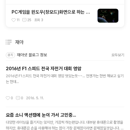
PC게임을 윈도우(창모드)화면으로 하는 방
법입니다.
11
25
조회
3
재아
분류 전체보기
주요 글 목록
재아넷 블로그 정보
모두보기
공지
2016년 F1 스피드 전국 자전거 대회 영암
글 내용
2016년 F1스피드 전국 자전거 대회 영암 멋있는듯~~... 언젠가는 한번 해보고 싶기
는 한데...
작성시간
0
0
2016. 5. 11.
요즘 소니 액션캠에 눈이 가서 고민중...
글 내용
다양한 라이딩을 즐기지는 않지만, 가끔씩 하는편입니다. 대부분 휴대폰으로 촬영을
하지만, 휴대폰은 손을 사용해야 하는 점이 가장 문제점이라면 문제점일것입니다. 액