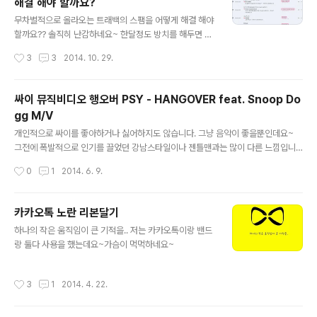
해결 해야 할까요?
글 내용
무차별적으로 올라오는 트래백의 스팸을 어떻게 해결 해야
할까요?? 솔직히 난감하네요~ 한달정도 방치를 해두면 계
속 올라오는데요~그때마다 차단을 시키고 삭제를 하지만
작성시간
3
3
2014. 10. 29.
근본적으로 해결 해야 할 문제 같습니다. 가만히 보면 동일
아이피도 아니고 아이피나 내용이나 이름도 모두 변경이
되지만 공통적인 부분이라면 글쓴이가 영어라는 겁니다.
싸이 뮤직비디오 행오버 PSY - HANGOVER feat. Snoop Do
그렇다고 정상적으로 영어를 사용하는 블로거명일경우는
gg M/V
오해가 갈수 있는 부분이라 더 조심 스럽긴 합니다. 한글이
글 내용
좋아지는 군요~.. 이 방법에 대하여 의논을 해보고 싶네요`
개인적으로 싸이를 좋아하거나 싫어하지도 않습니다. 그냥 음악이 좋을뿐인데요~
댓글 달아주세요~
그전에 폭발적으로 인기를 끌었던 강남스타일이나 젠틀맨과는 많이 다른 느낌입니
다. PSY - HANGOVER feat. Snoop Dogg M/V 음.. 뭔가 많이 다른 느낌....
작성시간
0
1
2014. 6. 9.
카카오톡 노란 리본달기
글 내용
하나의 작은 움직임이 큰 기적을.. 저는 카카오톡이랑 밴드
랑 둘다 사용을 했는데요~가슴이 먹먹하네요~
작성시간
3
1
2014. 4. 22.