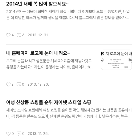
2014년 새해 복 많이 받으세요~
글 내용
2014년에는 더욱더 희망찬 새해가 되길 바랍니다 어제보다 오늘은 늙었지만, 내일
은 더 희망찬 하루가 될꺼라 생각을 해봅니다. 제 블로그에서 많은 정보를 얻어가신
모든분들 그리고 앞으로 찾아올 모든 분들에게 미리 감사의 인사말씀을 드립니다.. 2
014년에는 많은 변화를 가져올 한해가 되기를 바래봅니다. 감사합니다.
작성시간
4
6
2013. 12. 31.
내 홈페이지 로고에 눈이 내려요~
글 내용
로고에 눈을 내리고 싶은분들 계세요? 요즘에 재능마켓도
유행을 하는데요~ 자신이 운영하는 사이트, 홈페이지, 쇼
핑몰, 블로그, 모바일등 로고들이 대부분 있는데요~ 이 겨
울을 한껏 멋들어지게 보낼려면, 이런 로고에 눈을 내려보
작성시간
2
0
2013. 12. 20.
는건 어떨까요~? 당근 5개는 캐쉬로 5500원입니다. htt
p://www.jaea.net/B39/3 에서 주문 및 요청이 가능하
며, 샘플도 확인이 가능합니다. 제가 운영하는 사이트이니,
여성 신상품 쇼핑몰 순위 재아넷 스타일 쇼핑
안심하세요~ @.@; 궁금하신 부분이 있으면 언제든 댓글
글 내용
로 문의 주세요~ 감사합니다.
재아넷 스타일 쇼핑에서 여성 쇼핑몰 순위를 확인 해보세요! 원하는 상품을 공유하거
나, 찜 등록을 할수도 있으며, 단계별 순위도 확인이 가능합니다. 낮은가격순, 높은가
격순, 등록순, 클릭순, 추천순등으호 확인도 가능하며, 오늘본 상품을 확인도 가능합
니다. 여성신상품만 아니라, 남성신상품도 가능하니 쇼핑을 즐겨보세요~ 오늘 추천
작성시간
0
0
2013. 11. 25.
하고 싶은 쇼핑몰은 스타킹을 전문으로 판매를 하고 있는 엑스미스 입니다. http://s