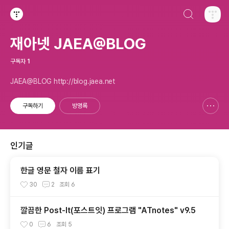
검색하기
티스토리
재아넷 JAEA@BLOG
구독자
1
JAEA@BLOG http://blog.jaea.net
구독하기
방명록
신고하기 레이어
열기
인기글
한글 영문 철자 이름 표기
30
2
조회
6
깔끔한 Post-It(포스트잇) 프로그램 "ATnotes" v9.5
0
6
조회
5