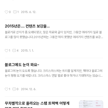
션캠의 경우는 자전거나, 또는 헬멧 손목등에 차고 촬영을 할수 있다는점과 고화질과
용량 그리고 작은 크기가 가장 큰 장점이 될것 같습니다. 그리하여 검색을 해보니 소
작성시간
0
1
2015. 6. 12.
니 액션캠을 많이 쓴다고 하는데요... 사실 정확히 잘 모르겠음.. 어느게 가장 좋은
지.... 사용해보면 잘 사용할 자신은 있는데.. @.@; 혹시 이 부분에 대해서 조언을 해
주시거나 하실분은 댓글 남겨주세요! 감사합니다.
2015년은.... 컨텐츠 보강을...
글 내용
블로거로 산지가 좀 오래되었고, 많은 자료와 글이 있지만, 그동안 여러가지 일로 블
로그를 많이 못했습니다.2015년에는 그동안 하지 못했던 여러가지 컨텐츠를 보강
을 해볼까 생각중입니다. 힘들꺼라는걸 알고 있습니다.힘들꺼란것보다 귀찮은게 더
많겠죠~. 저랑 같이 블로그를 시작하셨던 분들 지금도 하시는분이 계시고 하지 않는
작성시간
1
4
2015. 1. 1.
분도 있지만, 인연이라는건 소중할꺼라 생각합니다. 2015년에는 더욱더 발전할수
있도록 해보겠으며, 오랫만에 파워블로그도 도전 해보겠습니다. 2015년이여... 작지
만 마무리는 화려하게 끝날수 있도록
블로그에도 눈이 와요~
글 내용
블로그에 눈이 오도록 했습니다. 크리스마스에는 트리를 달게지만, 해마다 블로그에
눈이 펑펑 오기를 바랍니다. 크리스마스 연말 별로 좋아 하거나 기대하지는 않습니
다. 그냥 1살 더 먹는게 슬픕니다. 아직은 행복이라는게 익숙하거나 하지는 않은것 같
아요~` 블로그에 눈을 뿌려보세요~ 감사합니다.
작성시간
1
0
2014. 12. 6.
무차별적으로 올라오는 스팸 트랙백 어떻게