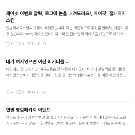
hop.jaea.net/bbs/board.php?bo_table=B29&sfl=mb_id||wr_name&st
x=xmiss 에서 확인이 가능합니다. 정말 여성스타킹은 @.@; 너무 다양한듯 악세사
재아넷 이벤트 알림, 로고에 눈을 내려드려요!, 아이팟, 홈페이지
리, 신발, 부츠, 가방, 안경, 모자등 다양한 상품도 가능하니 확인 해보세요! http://sh
스킨
op.j..
글 내용
안녕하세요~ 날씨가 많이 추워졌습니다. 저는 개인적으로 추위를 잘타서, 겨울이 매
우 싫습니다. ㅠㅠ; 재아넷 홈페이지 스타일 판매 현재 재아넷을 개편으로 하여 사용
중인 레이아웃을 45% 정도 할인된 금액으로 판매를 하고 있습니다.현재 구입을 하
작성시간
0
0
2013. 11. 21.
시면 20일동안 다운이 가능합니다. (재아 패밀리 계념) 이번 기회를 꼭 놓치지 마시
고, 구입 하시길 바랍니다. http://www.jaea.net/B45/86 ※ 구입을 하신분은 재아
넷 하단 배너 30일동안 무료로 진행 해드리며, 2,000포인트가 자동 적립됩니다....
내가 여자였으면 이런 비키니를....
로고에 눈을 내려 드려요~ 사이트를 운영하는 운영자님이라면 사이트에 로고가 있
글 내용
아쉽게도 전 남자지만, 여자분들은 곧 여름이 다가오니, 비키니 한벌씩은 준비들을
을텐데요 해당 로고에 눈을 내려 드립니다.올 겨울에는 눈이 많이 내린다고 하네요~
하시겠죠!;; 비키니를 입을때마다 침을 흘리는 늑대들의 본능... 올 여름 해안가를 누
이번 기회에 사이트 분위기를 바꿔 보..
빌 비키니... http://shop.jaea.net/bbs/board.php?bo_table=B29&sql_or
der=+order+by+wr_num%2C+wr_reply++&sca=&sop=or&sfl=wr_
작성시간
4
2
2013. 6. 29.
subject||wr_content&stx=%EB%B9%84%ED%82%A4%EB%8B%88&
x=0&y=0 제가 보기엔 괜찮아 보이는데요~ 어떠신지요?? 수영부터 배워야 할듯!
@.@;
연말 명함패키지 이벤트
글 내용
날씨도 추운데 하루하루 잘 보내고 계시는지요~~ 가을이 언제 지나 갔는지도 모르
게 겨울이 온것 같습니다. 연말을 맞이하여 회원님들에게 특별한 이벤트를 준비 했습
니다. 얼마전에 성원디자인 스타일명함을 출시 했는데요~ 디자인은 아래와 같습니