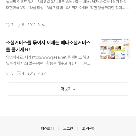
올림픽 이벤트 일시 : 8월 8일 03:45분 종목 : 축구 내용 : 남자 준결승 1경기 대상 :
대한민국 VS 브라질 마감 : 8월 7일 밤 10시까지 아래에 적힌 댓글까지만 참여로 인
정 합니다. 방법 : 한국 3 : 브라질 2 경기 결과를 맞추시면 재아넷 하단 배너 [C]를
조건없이 15일을 무료로 달아 드립니다... 단, 재아넷 회원이시면 30일로 늘려 드립
작성시간
7
8
2012. 8. 6.
니다. 배너 사이즈 130px * 30px ※ 당첨이 되신분은 아래에 배너 이미지 주소나
혹은 배너를 업로드 해주시면 될것 같습니다. ※ 당첨이 되신분은 8월 12일까지 배너
를 올려주시고 기간안에 올려주지 않으시면 무효 처리가 됩니다. ※ 현재 재아넷 하단
소셜커머스를 묶어서 이제는 메타소셜커머스
[C]에 배너가 진행중이신분은 + 해서 연장 해드립니다. http://www.jaea.net..
를 즐기세요!
글 내용
안녕하세요! 제가 http://www.jaea.net 을 서비스 하고
있는거 아시죠! 많은분들이 활동을 해주고 계십니다. 블로
거분도 계시고 아닌분도 있답니다.현재 커뮤니티로써 많은
작성시간
5
4
2012. 7. 27.
정보가 수록이 되고 있으며, 다양한 서비스가 진행중입니
다. 간단한 회원가입으로 서비스 이용이 가능합니다. 이번
에는 새롭게 추가된 서비스를 알려드릴가 하는데요!요즘에
더보기
소셜커머스 업체 많이들 이용하시죠! 그런 소셜커머스를
또 한번 묶었습니다.그래서.. 이제는 소셜커머스를 찾으러
이리저리 다닐 필요가 없을것 같습니다. 한번 이용해보세
요! 업체는 입점신청도 받고 있으니 신청 해주세요^^아래
내용 ~~ 고고 메타소셜커머스 바로가기 http://meta.jae
a.net/ 20개의 소셜커머스 업체가 참여중입니다.한번 둘
의안내
티스토리
로그인
고객센터
러보세요^^; 감사합..