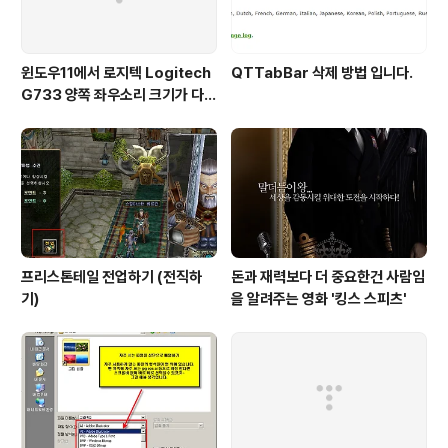
윈도우11에서 로지텍 Logitech
QTTabBar 삭제 방법 입니다.
G733 양쪽 좌우소리 크기가 다르
게 들리는 해결법 (보통 왼쪽이 크
게 들려요!)
프리스톤테일 전업하기 (전직하
돈과 재력보다 더 중요한건 사람임
기)
을 알려주는 영화 '킹스 스피츠'