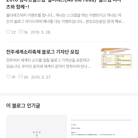
츠와 함께~!
글 내용
올더레즈에서 이벤트를 합니다... 하나는 스크랩을 하는 이벤트이고 하나는 자
신의 블로그 사이드바에 배너를 다는 이벤트입니다... 관심있는분은 참여 해보
세요^^;// 아래 내용을 잘 확인해보시면 ^^; 여러분도 득템을 하실수 있지 않을
22
16
2010. 5. 28.
까 하네요 2010 남아공월드컵 ‘올더레즈(All the reds)’ 월드컵 티셔츠와 함
께~! 2002년의 감동. 아직 기억 하십니까? 온 국민을 붉은 물결로 하나되게 만
들었던 2002년 한일 월드컵. 황선홍 선수의 첫 골을 시작으로 박지성 선수의
전주세계소리축제 블로그 기자단 모집
멋진 볼트래핑에 이은 왼발슛, 안정환 선수의 이탈리아전 골든골, 홍명보 선수
글 내용
의 4강을 확정짓는 승부차기 골 등 주옥같은 장면들을 떠올리면 지금도 가슴이
전주에서 세계의 소리를 알릴 블로그 기자단을 모집하고
뛰는군요^^ 2006년 독일 월드컵을 지나 이제 얼마후면 전세계인들의 축제인
있습니다. 우리의 음악과 세계의 음악이 한자리에 만나 소
2..
리의 향연을 펼치는 고품격공연예술축제인 전주세계소리
19
24
2010. 5. 27.
축제를 널리 알릴 기자단을 모집 한다고 합니다... 모집대상
은 음악과 공연에 관심있는분.. 글쓰기 좋아 하시는분... 사
진등 테마 영상물이 가능하신분.. 오프라인 간담회 참석하
시는분이라고 합니다. 선발인원은 10명 아래 내용에서 다
시 한번 확인해보세요! 관련홈페이지 http://www.sorife
이 블로그 인기글
stival.com/ 공지사항 부분을 확인하세요! 바로 지원하실
분은 을 다운받으신후에 작성후 이메일로 jisl2009@han
mail.net 으로 접수 하시면 됩니다. 접수마감은 2010년 6
월 11일(금) / 합격자 발표는 2010년 6월 16일(수)입니
다..