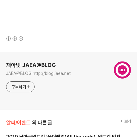
(새창열림)
로그 정보
재아넷 JAEA@BLOG
JAEA@BLOG http://blog.jaea.net
구독하기
더보기
알짜/이벤트
의 다른 글
2010 남아공월드컵 ‘올더레즈(All the reds)’ 월드컵 티셔