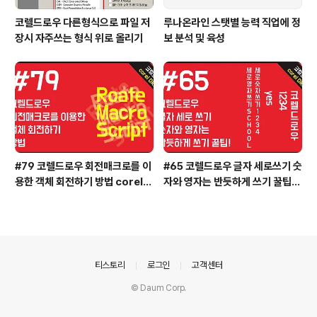
코렐드로우 다른형식으로 파일 저
루나온라인 스탯별 능력 직업에 정
장시 자주쓰는 형식 위로 올리기
보 분석 및 육성
#79 코렐드로우 회전매크로를 이
#65 코렐드로우 글자 세로쓰기 숫
용한 객체 회전하기 방법 coreld
자와 영자는 반듯하게 쓰기 꿀팁!
raw
실무활용 coreldraw
의안내
티스토리
로그인
고객센터
© Daum Corp.