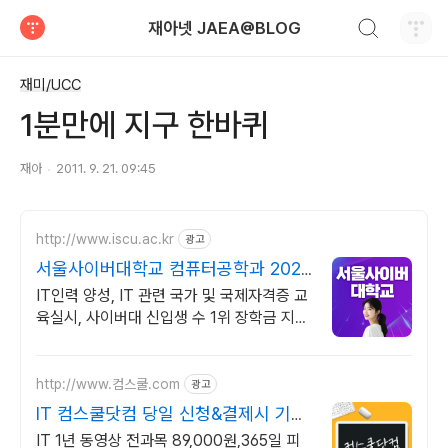
검색하기
재아넷 JAEA@BLOG
티스토리
재미/UCC
1분만에 지구 한바퀴
재아
2011. 9. 21. 09:45
http://www.iscu.ac.kr
광고
서울사이버대학교 컴퓨터공학과 2026
가을학기 신편입생
IT인력 양성, IT 관련 국가 및 국제자격증 교
육실시, 사이버대 신입생 수 1위 장학금 지급
1위, 학사 석사 박사 온라인복수학위까지
http://www.컴스쿨.com
광고
IT 컴스쿨닷컴 당일 신청&결제시 기프
티콘!
IT 1년 동영상 전과목 89,000원,365일 피