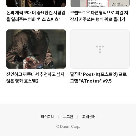
돈과 재력보다 더 중요한건 사람임
코렐드로우 다른형식으로 파일 저
을 알려주는 영화 '킹스 스피츠'
장시 자주쓰는 형식 위로 올리기
잔인하고 짜증나서 추천하고 싶지
깔끔한 Post-It(포스트잇) 프로
않은 영화 호스텔2
그램 "ATnotes" v9.5
의안내
티스토리
로그인
고객센터
© Daum Corp.