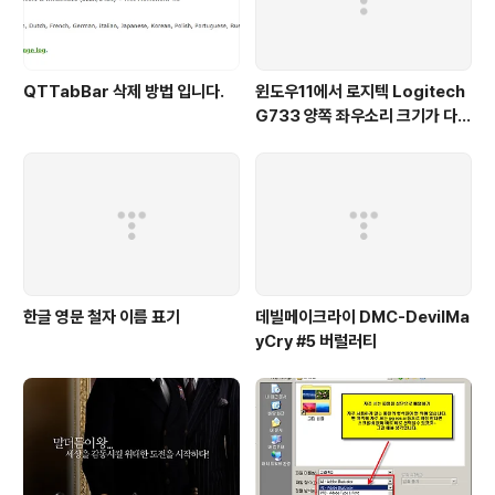
QTTabBar 삭제 방법 입니다.
윈도우11에서 로지텍 Logitech
G733 양쪽 좌우소리 크기가 다르
게 들리는 해결법 (보통 왼쪽이 크
게 들려요!)
한글 영문 철자 이름 표기
데빌메이크라이 DMC-DevilMa
yCry #5 버럴러티