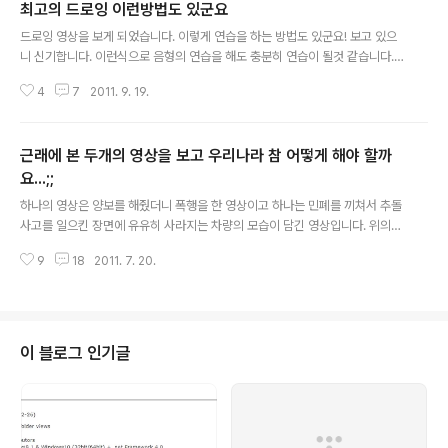
최고의 드로잉 이런방법도 있군요
글 내용
드로잉 영상을 보게 되었습니다. 이렇게 연습을 하는 방법도 있군요! 보고 있으
니 신기합니다. 이런식으로 음형의 연습을 해도 충분히 연습이 될것 같습니다.
최고입니다.^^
4
7
2011. 9. 19.
근래에 본 두개의 영상을 보고 우리나라 참 어떻게 해야 할까
요...;;
글 내용
하나의 영상은 양보를 해줬더니 폭행을 한 영상이고 하나는 민폐를 끼쳐서 추돌
사고를 일으킨 장면에 유유히 사라지는 차량의 모습이 담긴 영상입니다. 위의
동영상을 보니 안타깝습니다. 세상에 저런일들 때문에 도와주고 싶어도, 그냥
9
18
2011. 7. 20.
가는거고, 양보하고 싶어도 그냥 가는거고 ... 남일에 끼어들고 싶지 않게 사회가
만들고.... 다들 그러더군요.. 모른척 하는게.... 좋다고...;;; 세상이 무섭습니다. 유
리한건 뭉치고, 불리하건 흩어지고... 왼쪽에서 내려오는 차쪽을 보세요!! 유유히
조금씩 천천히 사라지는걸 보고 놀랬습니다. 저정도 사고면 엄청 난 사고입니
다......;;; 쏘나타 차량이 어딜 가서 직접 박은건 아니지만, 사고를 유발했기 때문
이 블로그 인기글
에 처벌을 받아야 한다고 하더군요! 더불어 운전면허 시험이 간소화 ..