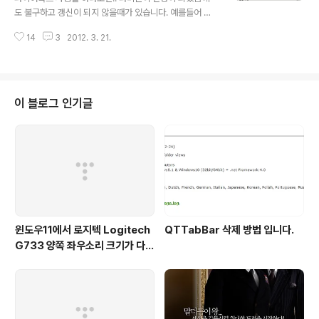
도 불구하고 갱신이 되지 않을때가 있습니다. 예를들어 파
비콘이 사용하지 않던 블로그나 사이트에서 파비콘을 적용
14
3
2012. 3. 21.
했음에도 적용이 되지 않는 문제 두번째는 파비콘이 변경
이 되었음에도 불구하고 이전의 파비콘으로 표시되는 문
제.. 쿠키파일 지워보고, 오래된 파일 지워도 그대로더군요
1 이럴때는 파이어폭스 부가기능을 이용하여 갱신하는 방
법이 있습니다. 파이어폭스 9.0.1 기준입니다. 상단 메뉴 부
이 블로그 인기글
가기능을 오픈 합니다 (CTRL + SHIFT + A) 를 눌러줍
니다. Favicon Picker 을 검색합니다. 나오는 위의 화면
에서 설치하기를 눌러서 설치를 진행 합니다. 다시시작을
꼭 눌러주셔야 메뉴에 추가가 됩니다.. 다시 시작을 클릭하
고 나면 이제 북마크 메뉴..
윈도우11에서 로지텍 Logitech
QTTabBar 삭제 방법 입니다.
G733 양쪽 좌우소리 크기가 다르
게 들리는 해결법 (보통 왼쪽이 크
게 들려요!)