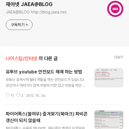
재아넷 JAEA@BLOG
JAEA@BLOG http://blog.jaea.net
구독하기
더보기
나이스팁/인터넷
의 다른 글
유투브 youtube 안전모드 해제 하는 방법
글 내용
유튜브 검색시에 필터 역활을 하는 안전모드가 있습니다.
성인이나 여러가지 검색 부분에 의한 접근 부분을 차단 하
는 원리인데요!이 부분 때문에 검색에 영향을 받기도 합니
11
2
2012. 10. 26.
다. 유투브 안전모드 해제 하는 방법은 간단합니다. 유투브
사이트에서 맨 하단에 보시면 아래와 같은 항목이 있습니
다. 위처럼 해주시면 간단하게 해제 할수 있습니다. 2010/
파이어폭스(불여우) 즐겨찾기(북마크) 파비콘
11/18 - [나이스팁/인터넷] - 유튜브 동영상 느릴때 해결
방법2009/10/01 - [나이스팁/인터넷] - 유투브 (youtu
갱신이 되지 않을때
글 내용
be)에 동영상 올리는 방법
파이어폭스 사용을 하다보면.. 파비콘이 변경이 되었음에