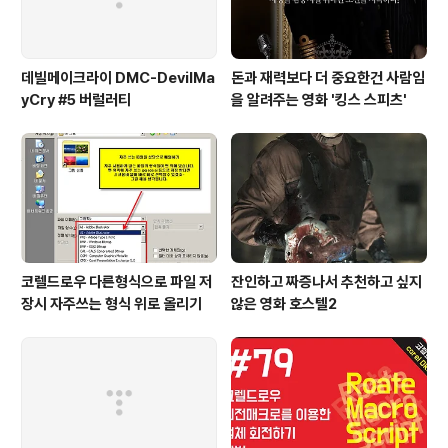
데빌메이크라이 DMC-DevilMa
돈과 재력보다 더 중요한건 사람임
yCry #5 버럴러티
을 알려주는 영화 '킹스 스피츠'
코렐드로우 다른형식으로 파일 저
잔인하고 짜증나서 추천하고 싶지
장시 자주쓰는 형식 위로 올리기
않은 영화 호스텔2