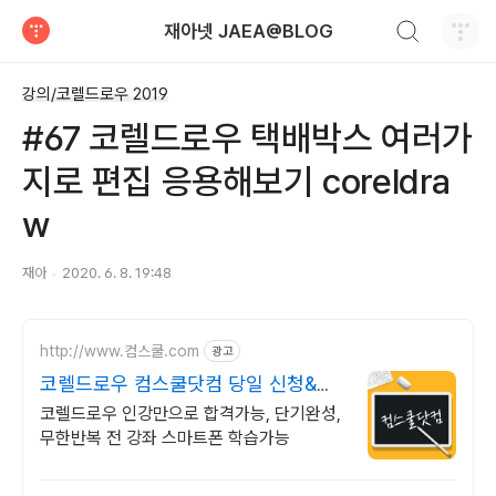
검색하기
재아넷 JAEA@BLOG
티스토리
강의/코렐드로우 2019
#67 코렐드로우 택배박스 여러가
지로 편집 응용해보기 coreldra
w
재아
2020. 6. 8. 19:48
http://www.컴스쿨.com
광고
코렐드로우 컴스쿨닷컴 당일 신청&결
제시 기프티콘!
코렐드로우 인강만으로 합격가능, 단기완성,
무한반복 전 강좌 스마트폰 학습가능