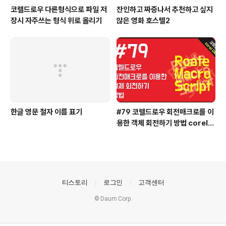
코렐드로우 다른형식으로 파일 저
잔인하고 짜증나서 추천하고 싶지
장시 자주쓰는 형식 위로 올리기
않은 영화 호스텔2
한글 영문 철자 이름 표기
#79 코렐드로우 회전매크로를 이
용한 객체 회전하기 방법 coreld
raw
의안내
티스토리
로그인
고객센터
© Daum Corp.