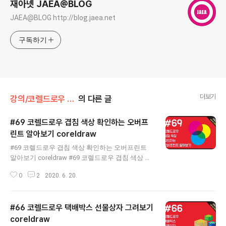
재아넷 JAEA@BLOG
JAEA@BLOG http://blog.jaea.net
구독하기
더보기
강의/코렐드로우 2019
의 다른 글
#69 코렐드로우 겹침 색상 확인하는 오버프
린트 알아보기 coreldraw
글 내용
#69 코렐드로우 겹침 색상 확인하는 오버프린트
알아보기 coreldraw #69 코렐드로우 겹침 색상 확
인하는 오버프린트 알아보기 coreldraw 색상이 겹
0
2
2020. 6. 20.
쳤을때 그 겹쳐진 색상은 무슨색이 될까요? 그 부
분에 대해서 알아보는 시간입니다. 실무에 잘 활용
은 하지 않지만 때로는 필요할때가 있습니다. 크게
#66 코렐드로우 택배박스 선물상자 그려보기
어렵지 않은 설정으로 확인이 가능합니다. 이번에
같이 배워 볼까요~ 재아클래스, 코렐드로우, 코렐
coreldraw
글 내용