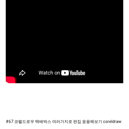
#67 코렐드로우 택배박스 여러가지로 편집 응용해보기 coreldraw