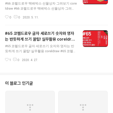
드로우강좌, 코렐드로우 2019, 코렐드로우 2018,
#66 코렐드로우 택배박스 선물상자 그려보기 core
코렐드로우2017, 코렐드로우 x7, 코렐드로우x5, 코
ldraw #66 코렐드로우 택배박스 선물상자 그려보
렐드로우9, 코렐드로우 기초, coreldraw tip coreld
기 coreldraw Snap to object 기능 활용! 복사 붙여
raw tutorial, coreldraw tutorial for beginners, core
0
0
2020. 5. 11.
넣기를 이용한 오브젝트 복사 모양도구 툴 (F10)을
ldraw, coreldraw desig..
이용한 노드 제어 색상 복사를 이용한 방법 등 다양
한 팁이 소개 됩니다 노드 추가에 주의점 및 활용법
#65 코렐드로우 글자 세로쓰기 숫자와 영자
재아클래스, 코렐드로우, 코렐드로우강좌, 코렐드
로우 2019, 코렐드로우 2018, 코렐드로우2017, 코
는 반듯하게 쓰기 꿀팁! 실무활용 coreldra
글 내용
렐드로우 x7, 코렐드로우x5, 코렐드로우9, 코렐드
w
#65 코렐드로우 글자 세로쓰기 숫자와 영자는 반
로우 기초, coreldraw tip coreldraw tutorial, coreld
듯하게 쓰기 꿀팁! 실무활용 coreldraw #65 코렐드
raw tutorial for beginners, coreldraw, coreldraw d
로우 글자 세로쓰기 숫자와 영자는 반듯하게 쓰기
esign, coreldraw x5, coreldra..
1
0
2020. 4. 27.
꿀팁! 실무활용 coreldraw 코렐드로우에서 세로 글
쓰기를 할때 숫자와 영문자가 반듯하게 쓰여지지
않아서 곤란해 했던적이 한번쯤은 있을겁니다. 오
늘의 이 팁을 통하여 그 부분을 해결 하세요~ ───
─────────────────────── @윤성진 님
이 블로그 인기글
이 알려주셨습니다. (※ 주의사항 이니 참고하세요)
유용한 팁 감사합니다. 아래는 참고 하시면 좋을 듯
합니다. "Alt++" 사용시 정렬단축키(C,E,P...등등)가
잠기니, 사용 후에 "Alt++" 다시 한번 눌러 정렬단
축키를 꼭! 풀어 놓으세요.^^ ──────────────
────────────..