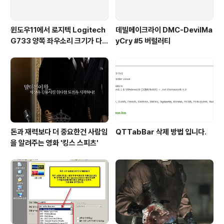
윈도우11에서 로지텍 Logitech
데빌메이크라이 DMC-DevilMa
G733 양쪽 좌우소리 크기가 다르
yCry #5 버럴러티
게 들리는 해결법 (보통 왼쪽이 크
게 들려요!)
돈과 재력보다 더 중요한건 사람임
QTTabBar 삭제 방법 입니다.
을 알려주는 영화 '킹스 스피츠'