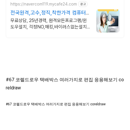
https://navercom119.mycafe24.com
광고
전국원격,고수,정직,착한가격 컴퓨터관
련 모든 상담환영!
무료상담, 25년경력, 원격모든프로그램/윈
도우설치, 걱정NO,해킹,바이러스없는설치
~비대면 카드결제 가능!!!
#67 코렐드로우 택배박스 여러가지로 편집 응용해보기 co
reldraw
#67 코렐드로우 택배박스 여러가지로 편집 응용해보기 coreldraw