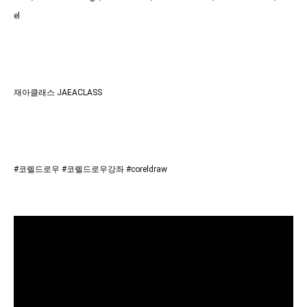
el
재아클래스 JAEACLASS
#코렐드로우 #코렐드로우강좌 #coreldraw