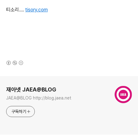
티소리....
tisory.com
(새창열림)
로그 정보
재아넷 JAEA@BLOG
JAEA@BLOG http://blog.jaea.net
구독하기