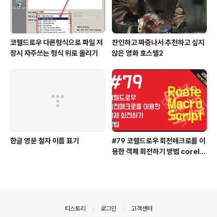
코렐드로우 다른형식으로 파일 저
잔인하고 짜증나서 추천하고 싶지
장시 자주쓰는 형식 위로 올리기
않은 영화 호스텔2
한글 영문 철자 이름 표기
#79 코렐드로우 회전매크로를 이
용한 객체 회전하기 방법 coreld
raw
의안내
티스토리
로그인
고객센터