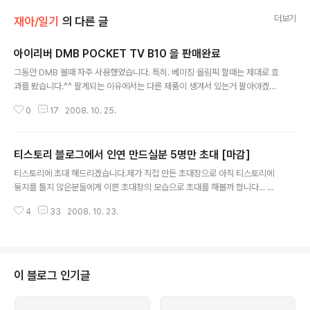
더보기
재아/일기
의 다른 글
아이리버 DMB POCKET TV B10 을 판매완료
글 내용
그동안 DMB 볼때 자주 사용했었습니다. 특히. 베이징 올림픽 할때는 제대로 효
과를 봤습니다.^^ 팔게되는 이유에서는 다른 제품이 생겨서 있는거 팔아야겠다
는 생각에 판매를 합니다. 펌웨어는 업그레이드한 상태이기 때문에 그냥 사용하
0
17
2008. 10. 25.
시면 됩니다. TV랑 라디오 주파수 잡아서 사용하시면 됩니다. 충전은 일반 핸드
폰 충전기로 하시면됩니다. 차량에서도 핸드폰 충전기가 있다면 그대로 사용하
셔도 됩니다. 박스는 지금 있는지 없는지 기억이 잘 안납니다. ;; 별 필요 없어서
티스토리 블로그에서 인연 만드실분 5명만 초대 [마감]
어디 쳐박아 두거나 버린듯 싶네요!. 아이리버의 크기는 여러분이 예전에 한참
글 내용
유행했던 시절의 삐삐정도의 크기라고 생각하면 될것 같습니다.. 핸드폰보다는
티스토리에 초대 해드리겠습니다.제가 직접 만든 초대장으로 아직 티스토리에
작은것 같습니다. (충전이 완료되면 핸드폰처럼 초록색 불로 바뀝니다.) 처음에.
둥지를 틀지 않은분들에게 이쁜 초대장의 모습으로 초대를 해볼까 합니다... 초
TV가 안나와서..
대장을 잘 읽어봐주시고, 댓글을 달아 주셨으면 좋겠습니다. 개인적으로 블로그
4
33
2008. 10. 23.
를 2년동안 운영하면서 많은 블로거를 알게되었고, 지금도 같이 RSS를 구독하
며 방문하고 글을 읽고 있습니다. 제가 드리는 초대장이 여러분에게 좋은 공간
이자 자신의 이야기를 할수 있는 터전이길 바랍니다. 아래에 자신의 이메일 주
소를 비밀글에 체크를 하시고 써주시면 초대장을 메일로 보내드리겠습니다. 하
지만 이런분은 초대장을 보내드리지 앟습니다. 이메일 주소가 의심되는분 이메
이 블로그 인기글
일 주소 없이 그냥 말만 하시는분..보내드릴려고 해도 이메일 주소가 없으면 안
되요! 그냥 당연한것처럼 달라고 하시..