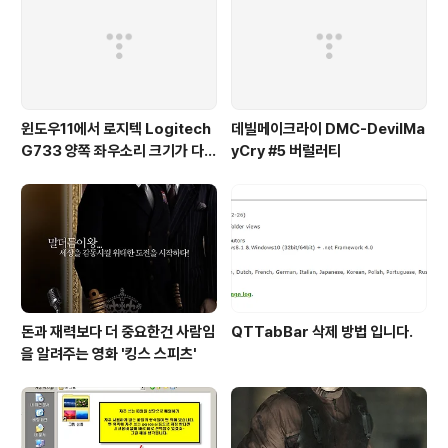
윈도우11에서 로지텍 Logitech
데빌메이크라이 DMC-DevilMa
G733 양쪽 좌우소리 크기가 다르
yCry #5 버럴러티
게 들리는 해결법 (보통 왼쪽이 크
게 들려요!)
돈과 재력보다 더 중요한건 사람임
QTTabBar 삭제 방법 입니다.
을 알려주는 영화 '킹스 스피츠'