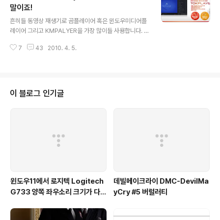
지입니다. 내컴퓨터나 탐색기를 실행 시킵니다. (윈도우키
말이죠!
글 내용
+ E) 을 눌러도 됩니다. 왼쪽에 보면 구성이 있습니다. 클릭
흔히들 동영상 재생기로 곰플레이어 혹은 윈도우미디어플
하시면 아래처럼 폴더 및 검색 옵션이 나옵니다. 폴더 및 검
레이어 그리고 KMPALYER을 가장 많이들 사용합니다. 저
색 옵션을 클릭하면 아래와 같은 창이 뜨게 됩니다. 보기를
는 이중에 KMPLAYER 을 사용합니다. 근데 얼마전에 알
클릭후에 스크롤바를 살짝 내려보면 숨김 파일, 폴더 및 드
7
43
2010. 4. 5.
게된 톡플레이어를 몇일간 사용해보니 생각보다 좋더군요!
라이브 표시라고 나옵니다. ..
제가 중요시 생각하는 부분은 프로그램이 살아있는 바로
업그레이드를 지원할수 있는 프로그램과, 또 더불어 자체
코텍만으로 대부분의 동영상을 플레이 시킬수 있는 프로그
램이 필요한것입니다. 물론 프로그램이 업데이트되면서 코
이 블로그 인기글
텍도 업데이트 되기때문에 코텍 걱정은 안합니다. 아무리
좋은 프로그램이라고 하여도, 시대에 맞춰서 업그레이드
되야 한다고 생각합니다. 또하나 결정직인 이유는 64비트
용 톡플레이어가 있다는것입니다. 현재 윈도우 7 64비트
에 4기가 메모리를 사용하면서도 32비트용 플레이어를..
윈도우11에서 로지텍 Logitech
데빌메이크라이 DMC-DevilMa
G733 양쪽 좌우소리 크기가 다르
yCry #5 버럴러티
게 들리는 해결법 (보통 왼쪽이 크
게 들려요!)