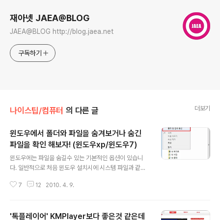
재아넷 JAEA@BLOG
JAEA@BLOG http://blog.jaea.net
구독하기
더보기
나이스팁/컴퓨터
의 다른 글
윈도우에서 폴더와 파일을 숨겨보거나 숨긴
파일을 확인 해보자! (윈도우xp/윈도우7)
글 내용
윈도우에는 파일을 숨길수 있는 기본적인 옵션이 있습니
다. 일반적으로 처음 윈도우 설치시에 시스템 파일과 같은
중요파일들은 숨김에 옵션이 체크된 상태로 유지가 됩니
7
12
2010. 4. 9.
다. 이를 확인하는 방법은 어렵지 않습니다. 윈도우XP의
경우는 내컴퓨터 -> 도구-> 폴더옵션 -> 숨김파일 폴더
보기를 체크 해주시면 해당 파일과 폴더를 볼수 있습니다.
'톡플레이어' KMPlayer보다 좋은것 같은데
혹은 반대로 해제하면 감춰지겠죠! 윈도우7도 역시 마찬가