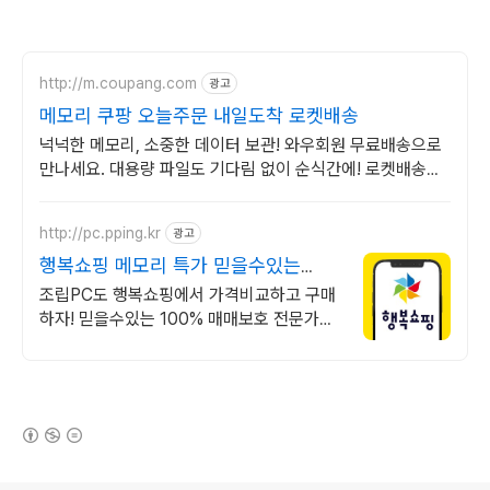
http://m.coupang.com
광고
메모리 쿠팡 오늘주문 내일도착 로켓배송
넉넉한 메모리, 소중한 데이터 보관! 와우회원 무료배송으로
만나세요. 대용량 파일도 기다림 없이 순식간에! 로켓배송으
로 바로 경험하세요.
http://pc.pping.kr
광고
행복쇼핑 메모리 특가 믿을수있는
100% 매매보호
조립PC도 행복쇼핑에서 가격비교하고 구매
하자! 믿을수있는 100% 매매보호 전문가의
실시간 조립PC 상담도 받고, 행복쇼핑 특가
상품도 지금 만나 보세요
(새창열림)
로그 정보