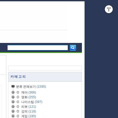
카 테 고 리
분류 전체보기
(1595)
재아
(366)
영화
(255)
나이스팁
(397)
리뷰
(121)
강의
(118)
게임
(180)