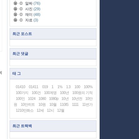
알짜
(76)
사진
(29)
재미
(48)
자료
(3)
최근 포스트
최근 댓글
비
태 그
01410
01411
019
1
1%
1.3
100
100%
100가지
100건
100계명
100년
100원의 기적
100인
1024
1080
1080p
10년
10년전
10만
원
10만히트
10원
10월
110IS
1111
11번가
1210만화소
12세
12시
12월
최근 트랙백