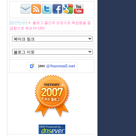
[잠깐만요!]
▶
블로그 줄간격 조정으로 복잡함을 깔
끔함으로 해보자! (36)