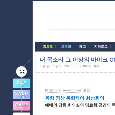
홈으로
|
프로필
|
태그
|
지역로그
|
내 목소리 그 이상의 마이크 CM-
리뷰/얼리어답터
2010. 10. 19. 08:30
재아
http://visionavc.com
광고
음향 영상 통합제어 화상회의
예배의 감동,회의실의 명료함,공간의 목적에