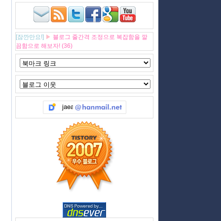
[잠깐만요!]
▶
블로그 줄간격 조정으로 복잡함을 깔
끔함으로 해보자! (36)