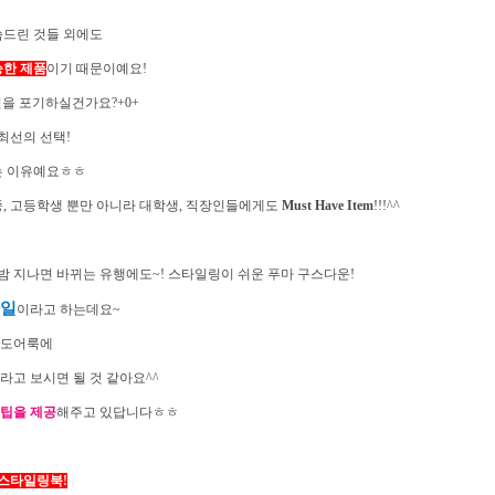
씀드린 것들 외에도
능
한 제품
이기 때문이예요!
을 포기하실건가요?+0+
최선의 선택!
는 이유예요ㅎㅎ
, 고등학생 뿐만 아니라 대학생, 직장인들에게도
Must Have Item
!!!^^
밤 지나면 바뀌는 유행에도~! 스타일링이 쉬운 푸마 구스다운!
타일
이라고 하는데요~
웃도어룩에
고 보시면 될 것 같아요^^
 팁을 제공
해주고 있답니다ㅎㅎ
 스타일링북!