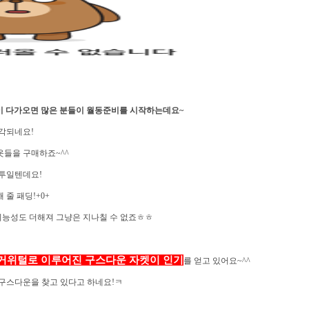
 다가오면 많은 분들이 월동준비를 시작하는데요~
각되네요!
옷들을 구매하죠~
^^
외투일텐데요
!
해 줄 패딩
!+0+
기능성도 더해져 그냥은 지나칠 수 없죠ㅎㅎ
거위털로 이루어진
구스다운
자켓이 인기
를 얻고 있어요~^^
구스다운을 찾고 있다고 하네요!ㅋ