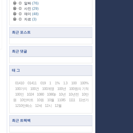
알짜
(76)
사진
(29)
재미
(48)
자료
(3)
최근 포스트
최근 댓글
태 그
01410
01411
019
1
1%
1.3
100
100%
100가지
100건
100계명
100년
100원의 기적
100인
1024
1080
1080p
10년
10년전
10만
원
10만히트
10원
10월
110IS
1111
11번가
1210만화소
12세
12시
12월
최근 트랙백