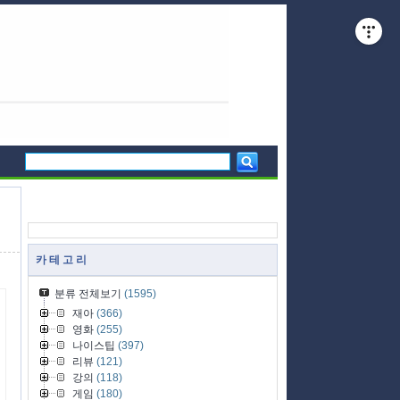
카 테 고 리
분류 전체보기
(1595)
재아
(366)
영화
(255)
나이스팁
(397)
리뷰
(121)
강의
(118)
게임
(180)