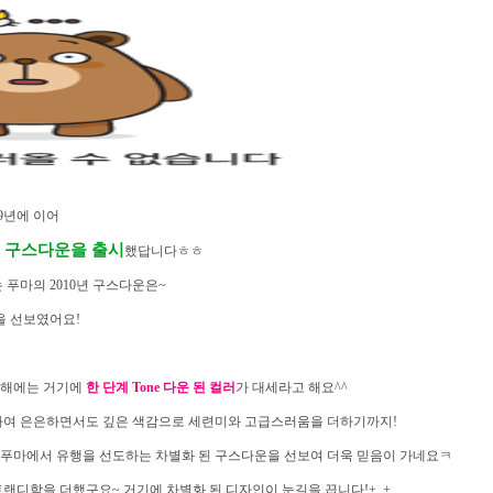
009년에 이어
형
구스다운
을 출시
했답니다ㅎㅎ
푸마의 2010년 구스다운은~
을 선보였어요!
올해에는 거기에
한 단계 Tone 다운 된 컬러
가 대세
라고 해요^^
하여 은은하면서도 깊은 색감으로 세련미와 고급스러움을 더하기까지!
푸마에서 유행을 선도하는 차별화 된 구스다운을 선보여 더욱 믿음이 가네요ㅋ
트랜디함을 더했구요~
거기에 차별화 된 디자인이 눈길을 끕니다!+_+