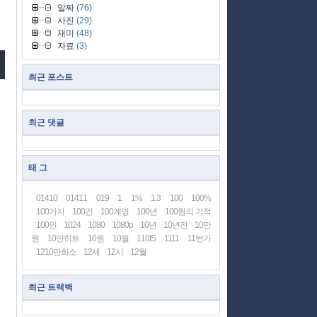
알짜
(76)
사진
(29)
재미
(48)
자료
(3)
최근 포스트
최근 댓글
태 그
01410
01411
019
1
1%
1.3
100
100%
100가지
100건
100계명
100년
100원의 기적
100인
1024
1080
1080p
10년
10년전
10만
원
10만히트
10원
10월
110IS
1111
11번가
1210만화소
12세
12시
12월
최근 트랙백