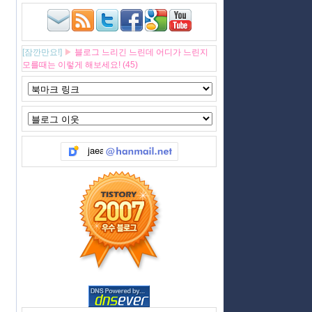
[잠깐만요!]
▶
블로그 느리긴 느린데 어디가 느린지
모를때는 이렇게 해보세요! (45)