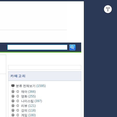
카 테 고 리
분류 전체보기
(1595)
재아
(366)
영화
(255)
나이스팁
(397)
리뷰
(121)
강의
(118)
게임
(180)