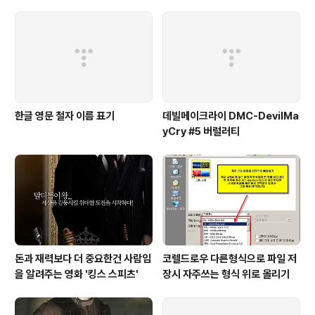
게 들리는 해결법 (보통 왼쪽이 크
게 들려요!)
한글 영문 철자 이름 표기
데빌메이크라이 DMC-DevilMa
yCry #5 버럴러티
돈과 재력보다 더 중요한건 사람임
코렐드로우 다른형식으로 파일 저
을 알려주는 영화 '킹스 스피츠'
장시 자주쓰는 형식 위로 올리기