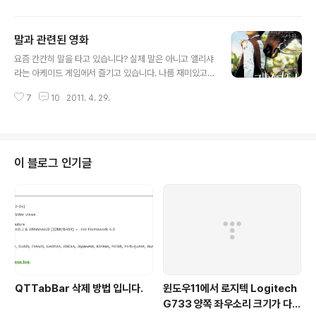
분이 무협영화가 많았기 때문에 그럴수밖에 없습니다... 하
지만 꼭 무협영화가 아니더라도 기억에 남는 영화가 3편이
말과 관련된 영화
있습니다. 저에게 있어서는 아래의 영화들이네요! ▶ 옥보
글 내용
단 사실 이 영화를 기억하는거 자체가 부끄럽기도 하지만
요즘 간간히 말을 타고 있습니다? 실제 말은 아니고 앨리샤
저에게 워낙 충격이어서 아직도 기억이 납니다. 뭐 말하기
라는 아케이드 게임에서 즐기고 있습니다. 나름 재미있고
도 부끄러운 영화이며 평점이 좋다라는 생각보다 이야기랑
또 여러가지로 즐길수 있는게 많습니다. 예전에 카트라이
배경 자체가 신선하고 놀라웠기에 기억을 안할수 없는 영
7
10
2011. 4. 29.
더가 한참 유행을 할때... 그때 스피드전을 참 재미있게 했
화입니다. 한국 성인영화는 대체적으로 현대적인 부분도
었는데의 그 느낌을 요즘 받고 있습니다. 오늘은 말과 관련
있고, 시대적인 배경을 가지기도 합니다. ..
된 영화를 좀 알아볼까 합니다. ▶ 각설탕 지금에서야 너무
오래된 영화이긴 하지만, 보았을때는 아직도 그 감정이 살
아 있는듯한 느낌을 받는 영화입니다. 말과 인간 사이의 교
이 블로그 인기글
감을 느낄수 있는 영화입니다. 언제나 이런영화는 정말 힘
든 부분을 이겨내고 그 가능성에 중점을 두면서, 어려운 극
복속에서 이뤄내는 감동과 쾌감 대리만족을 느낄수 있는
영화라 좋아 합니다 특히 실화를 바탕으로 하는 이유가 감
동이 2배로 얻을수 있는 느낌 말입니..
QTTabBar 삭제 방법 입니다.
윈도우11에서 로지텍 Logitech
G733 양쪽 좌우소리 크기가 다르