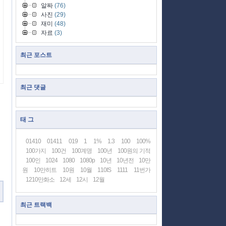
알짜
(76)
사진
(29)
재미
(48)
자료
(3)
최근 포스트
최근 댓글
태 그
01410
01411
019
1
1%
1.3
100
100%
100가지
100건
100계명
100년
100원의 기적
100인
1024
1080
1080p
10년
10년전
10만
원
10만히트
10원
10월
110IS
1111
11번가
1210만화소
12세
12시
12월
최근 트랙백