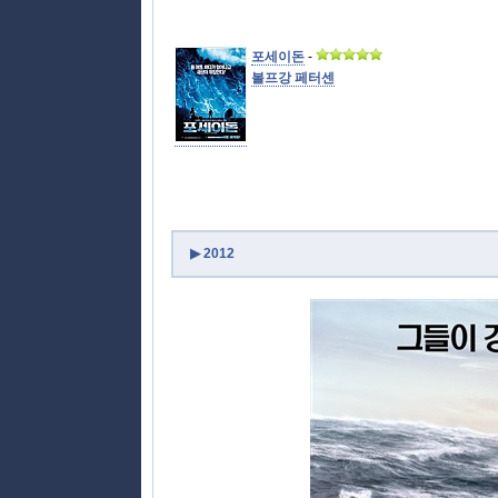
포세이돈
-
볼프강 페터센
▶ 2012