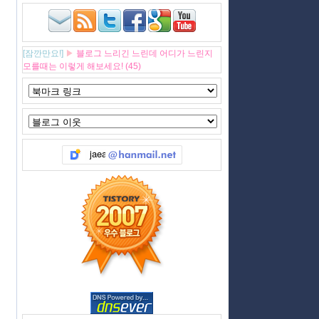
[잠깐만요!]
▶
블로그 느리긴 느린데 어디가 느린지
모를때는 이렇게 해보세요! (45)