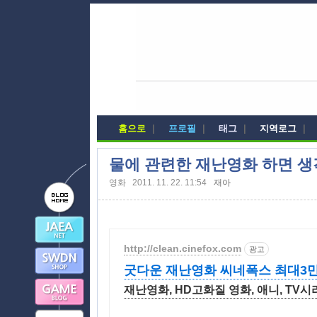
홈으로
|
프로필
|
태그
|
지역로그
|
물에 관련한 재난영화 하면 생
영화
2011. 11. 22. 11:54
재아
http://clean.cinefox.com
광고
굿다운 재난영화 씨네폭스 최대3
재난영화, HD고화질 영화, 애니, TV