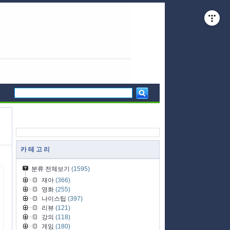
카 테 고 리
분류 전체보기
(1595)
재아
(366)
영화
(255)
나이스팁
(397)
리뷰
(121)
강의
(118)
게임
(180)