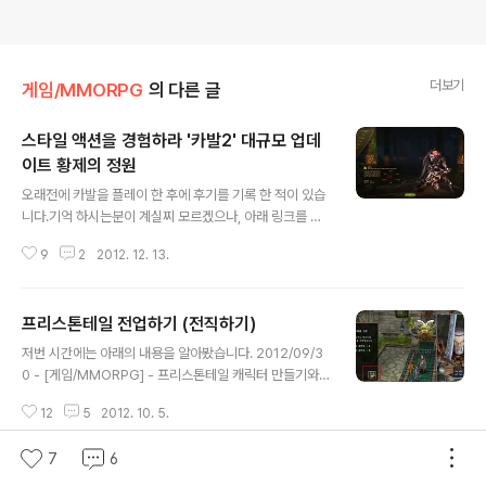
더보기
게임/MMORPG
의 다른 글
스타일 액션을 경험하라 '카발2' 대규모 업데
이트 황제의 정원
글 내용
오래전에 카발을 플레이 한 후에 후기를 기록 한 적이 있습
니다.기억 하시는분이 계실찌 모르겠으나, 아래 링크를 확
인 하여 카발에 대한 소개를 읽어 보시길 바랍니다. 2012/
9
2
2012. 12. 13.
05/02 - [게임/MMORPG] - 액션이 화려함으로 오랫동
안 사랑받는 카발온라인2008/06/30 - [게임/MMORP
G] - 카발을 즐카하자! 오늘은 카발2를 기록을 해볼까 합
프리스톤테일 전업하기 (전직하기)
니다.카발2 초반 플레이와 여러가지 부분을 소개 하고요!!
글 내용
대규모 업데이트 부분도 소개 할까 합니다. 카발2는 화려
저번 시간에는 아래의 내용을 알아봤습니다. 2012/09/3
한 액션을 기본으로 하며 거대한 규모의 맵과 필드 구성을
0 - [게임/MMORPG] - 프리스톤테일 캐릭터 만들기와
자랑합니다.위의 동영상은 실제 게임 플레이 시작시에 초
기본 조작법2012/10/01 - [게임/MMORPG] - 프리스
반에 플레이 되는 오프닝 동영상입니다. 워리어는 전사형
12
5
2012. 10. 5.
톤테일 퀘스트와 기본조작방법 알아보기2012/10/02 -
캐릭터이며 공격형 전사를 생각 하시면 됩니다. 자세한 부
[게임/MMORPG] - 프리스톤테일 아이템 및 스킬 사용하
분은 위의 스크린 샷..
7
6
기2012/10/03 - [게임/MMORPG] - 프리스톤테일 알
아두면 좋을 팁들 몇가지 죽음의 전업이라 부르는 1차 전업