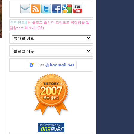
[잠깐만요!]
▶
블로그 줄간격 조정으로 복잡함을 깔
끔함으로 해보자! (36)