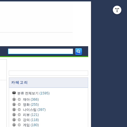
카 테 고 리
분류 전체보기
(1595)
재아
(366)
영화
(255)
나이스팁
(397)
리뷰
(121)
강의
(118)
게임
(180)