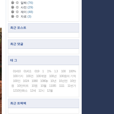
알짜
(76)
사진
(29)
재미
(48)
자료
(3)
최근 포스트
최근 댓글
태 그
01410
01411
019
1
1%
1.3
100
100%
100가지
100건
100계명
100년
100원의 기적
100인
1024
1080
1080p
10년
10년전
10만
원
10만히트
10원
10월
110IS
1111
11번가
1210만화소
12세
12시
12월
최근 트랙백