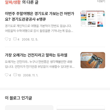
더보기
알짜/생활
의 다른 글
이번주 주말여행은 경기도로 가보는건 어떤가
요? 경기도관광공사 e땡큐
글 내용
경기도로 개인적으로 여행을 가본적이 한번도 없습니다.
어렸을적 수학여행으로 잠시 들렸을뿐 기억나는게 없습니
다... 이런 여행은 가고 싶어서 갔다기보다는 학교에서 가니
2
4
2008. 12. 5.
깐 그냥 따라갔을뿐 아련한 추억은 없습니다.^^; 캠프파이
어나 장기자랑하고 노는게 다인데 말입니다. 개인적으로
경기도쪽을 가보고는 싶지만, 제가 사는곳이 경기도와는
가장 오래가는 건전지라고 말하는 듀라셀
너무 멀어서 인연이 없습니다. 그러나 경기도에 사시는분
글 내용
이나 가까운곳에 거주하시는분은 오늘의 정보가 도움이 되
오래가는 건전지라.. 누구나 한번쯤은 생각해볼만한 내용
리라 생각합니다. 여러분들이 여행정보에 대해서 검색을
입니다. 건전지가 전기만큼 부담없이 사용할수 있다면 또
하실때 보통 도청, 시청, 홈페이이지를 이용하거나 관광사
그만큼 오래갈수 있다면 좋지 않겠습니까~.. 예전보다 건
의 패키지를 이용하기도 하더군요~ 그리고 조더 넓은 의미
4
10
2008. 11. 1.
전지의 활용도가 많이 줄어들었습니다. 예전의 모든 카셋
로 검색을 통해서 이용하시는분도 있습니다. 저도 역시 그
트나 mp3등이 건전지를 이용을 했는데, 요즘엔 usb로 바
렇게 이용하는 편이거든요~ 그러나 경기도만큼 e땡큐 사
로 충전을 해버리고 그 성능또한 오래가다보니 건전지의
이..
활용도가 적어진건 사실입니다. 근래에 들어서 가끔 예전
의 물품을 사용할려고 하면 건전지가 때때로 필요할때가
이 블로그 인기글
있습니다... 오늘은 건전지의 리뷰를 해봅니다.~` 듀라셀은
1964년, 끝까지 오래 간다는 뜻의 듀라블(durable)과 전