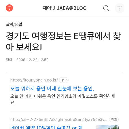
검색하기
재아넷 JAEA@BLOG
티스토리
알짜/생활
경기도 여행정보는 E땡큐에서 찾
아 보세요!
재아
2008. 12. 22. 12:50
https://itour.yongin.go.kr/
광고
오늘 뭐하지 용인 어때 한눈에 보는 용인,
오늘 안 가면 아쉬운 용인 인기명소와 계절코스를 확인하세
요
http://xn--2-2x5e457a81ghnas8rd8ar2itya956e3vc
광고
yxk.com/
네이버 예약 10%할인 수영장 or 계