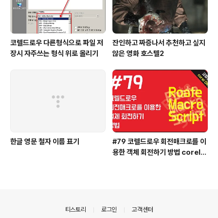
코렐드로우 다른형식으로 파일 저
잔인하고 짜증나서 추천하고 싶지
장시 자주쓰는 형식 위로 올리기
않은 영화 호스텔2
한글 영문 철자 이름 표기
#79 코렐드로우 회전매크로를 이
용한 객체 회전하기 방법 coreld
raw
의안내
티스토리
로그인
고객센터