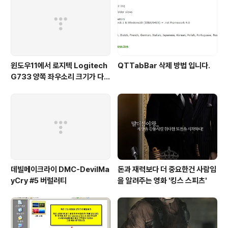
지라는 뜻의 셀(cell)을 합쳐 만든 브랜드입니다. 현재 세계
건전지 시장을 이끌고 있는 듀라셀은 일반 건전지 뿐만 아
니라 충전지, 리튬 전지 등 ..
윈도우11에서 로지텍 Logitech
QTTabBar 삭제 방법 입니다.
G733 양쪽 좌우소리 크기가 다르
게 들리는 해결법 (보통 왼쪽이 크
게 들려요!)
데빌메이크라이 DMC-DevilMa
돈과 재력보다 더 중요한건 사람임
yCry #5 버럴러티
을 알려주는 영화 '킹스 스피츠'