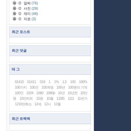
알짜
(76)
사진
(29)
재미
(48)
자료
(3)
최근 포스트
최근 댓글
태 그
01410
01411
019
1
1%
1.3
100
100%
100가지
100건
100계명
100년
100원의 기적
100인
1024
1080
1080p
10년
10년전
10만
원
10만히트
10원
10월
110IS
1111
11번가
1210만화소
12세
12시
12월
최근 트랙백