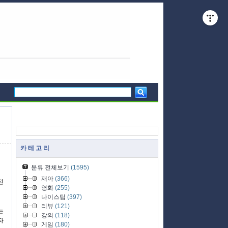
카 테 고 리
분류 전체보기
(1595)
재아
(366)
전
영화
(255)
나이스팁
(397)
리뷰
(121)
는
강의
(118)
자
게임
(180)