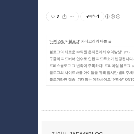
3
구독하기
'
나이스팁
>
블로그
' 카테고리의 다른 글
블로그의 새로운 수익원 온타운에서 수익발생!
(21)
구글의 피드버너 인수로 인한 피드주소가 변경됩니다.
프레스블로그 그 변화에 주목하다! 프리미엄 블로그
(
블로그의 사이드바를 아이들을 위해 잠시만 빌려주세요! 
블로거라면 집중! 기대되는 메타사이트 '온타운' ONT
재아넷 JAEA@BLOG