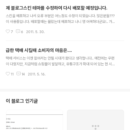
제 블로그스킨 테마를 수정하여 다시 배포할 예정입니다.
글 내용
스킨을 배포하고 나서 오류 부분은 어느정도 수정이 되었습니다. 많은분들???
이 사용중입니다. 배포할때는 몰랐는데 배포하고 나니 영 어색하더군요!.. 가끔
씩 돌아다니다 제가 만든 스킨을 보니 기쁘기도 하고 어색하기도 하고 합니다.
7
6
2011. 5. 30.
현재 배포중인 스킨중에 가장 많이 물어보셨던 부분이 바로 사이드바 넓히는 부
분입니다. 제가 사이드바를 줄여서 배포한 이유는 양쪽 사이드에 아이콘이나 위
젯을 넣고 다양하게 사용하라고 그렇게 했는데 오히려 제가 지금 사용하는것처
급한 택배 시킬때 소비자의 마음은....
럼 넓은걸 좋아 하시더군요! 그래서 사이드바도 제가 현재 사용중인 스킨의 폭
글 내용
만큼 넓힐 예정입니다. 그리고 또 하나 제가 사용할때는 몰랐는데... 다른분이 제
택배 서비스는 이젠 없어서는 안될 시대가 왔다고 생각합니다.. 예전에는 우편
스킨 사용하는걸 보니 어둡다는 생각이 문뜩 들어서 스킨의 큰 추가 기능은 없
이 다였지만, 지금처럼 쇼핑몰이 발달하고, 유통구조가 확대 되어 있는 현 시대
이... 색만 좀 변경하여..
에는 택배서비스가 없다는건 상상도 못할것이라 생각이 듭니다. 갈수록 진보 해
11
14
2011. 5. 16.
야 한다고는 생각하지만, 멈춰 있는 느낌이 드는건 왜일까요?? 얼마전에 정말
급하게 받아야 할 택배 때문에 잠을 못잔적이 있습니다. 택배사야 얼마나 급한
지 그 물건이 얼마나 소중한지에 대한 생각이 없을지 모르겠으나, 받는사람의
입장에서는 또 다른 마음이라는 겁니다. 일단 모든 택배 업무 서비스가 좀 느리
다는 생각이 듭니다. 배송이 느리다는 생각보다는 시스템이 좀 느리다는 생각이
이 블로그 인기글
드네요! 요즘처럼 어플이 발달하여, 스마트폰으로 어디서든 물건이 어디까지 도
착했고 어디쯤에 있는지에 대하여..