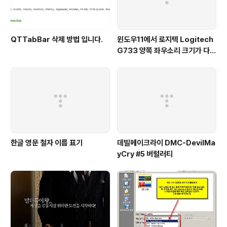
QTTabBar 삭제 방법 입니다.
윈도우11에서 로지텍 Logitech
G733 양쪽 좌우소리 크기가 다르
게 들리는 해결법 (보통 왼쪽이 크
게 들려요!)
한글 영문 철자 이름 표기
데빌메이크라이 DMC-DevilMa
yCry #5 버럴러티