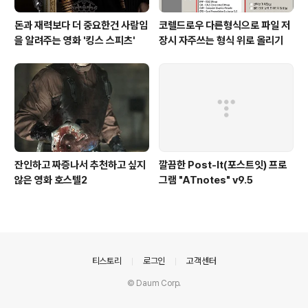
돈과 재력보다 더 중요한건 사람임
코렐드로우 다른형식으로 파일 저
을 알려주는 영화 '킹스 스피츠'
장시 자주쓰는 형식 위로 올리기
잔인하고 짜증나서 추천하고 싶지
깔끔한 Post-It(포스트잇) 프로
않은 영화 호스텔2
그램 "ATnotes" v9.5
의안내
티스토리
로그인
고객센터
© Daum Corp.