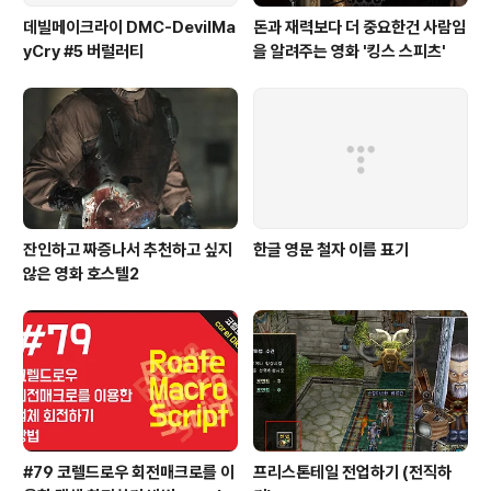
데빌메이크라이 DMC-DevilMa
돈과 재력보다 더 중요한건 사람임
yCry #5 버럴러티
을 알려주는 영화 '킹스 스피츠'
잔인하고 짜증나서 추천하고 싶지
한글 영문 철자 이름 표기
않은 영화 호스텔2
#79 코렐드로우 회전매크로를 이
프리스톤테일 전업하기 (전직하