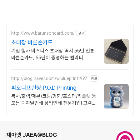
http://www.barunsoncard.com/
광고
초대장 바른손카드
기업 행사 비즈니스 초대장 역시 55년 전통
바른손카드, 55년이 증명하는 퀄리티
http://blog.naver.com/wjblueprint1997
광고
피오디프린팅 P.O.D Printing
복사/출력/제본/코팅/명함/포스터/리플렛 등
모든 디지털인쇄 상업인쇄 전문기업! 고객만
족을 최우선의 가치로 생각하는 피오디프린
팅 입니다.
로그 정보
재아넷 JAEA@BLOG