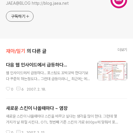
JAEA@BLOG http://blog.jaea.net
구독하기
더보기
재아/일기
의 다른 글
다음 웹 인사이드에서 급등하다...
글 내용
웹 인사이드에서 급등하다... 포스팅도 꼬박꼬박 한다기보
다 꾸준히 하는정도다... 그런데 급등이라니,,, 최근에;; 에서
이상할정도로 접속이 많더니.. 증거물 이런 급등도 되는구
0
6
2007. 2. 18.
나... 나의 글과 접속은 대부분이 에서 접속을 한다.. 티스토
리나, 올블로그, 기타 메타 사이트의 접속량보다 의 접속량
이 더 많다... 웹인사이드의 통계를 설치를 해서 그런지 모
새로운 스킨이 나올때마다 ~ 염장
르겠다.~ 참고로... 일 평균 블로그에 접속 통계는 150명
글 내용
상하다... 다른 1000명 이상의 유명 블로그와는 다르다...
새로운 스킨이 나올때마다 스킨을 바꾸고 싶다는 생각을 많이 한다. 그런데 몇
여러분도 한번 달아 보세요 다음넷 아이디만 있으면 누구
가지가 날 좌절 시킨다.. OTL 첫번째 기존 스킨의 가로 800px에 맞춰서 포스
든지 무료로 이용할수 있습니다.
팅하고 글을 배열 했는데, 새로운 스킨이 가로폭이 500px일때... 대략 난감하
0
2
2007. 2. 12.