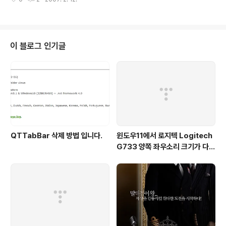
다. 다 고칠수도 없고... 두번째 구글 광고 적절하게 잘 배열했는데, 또 배열해야
할때 사이드바라도 지원하면 그나마 다행 세번째 나만의 다양한 옵션들 태그들
넣어놨는데, 다음 스킨에서 못 써먹거나, 배열하기 힘들때... 네번째 위처럼 해서
어떻게든 스킨 고쳤는데, 이쁜 스킨 또 나올때 ;;; 앞으로 글을 쓸때는 더 넓어지
든 쫍아지든 500을 기준으로 작업 해야겠다.. 이미지를 올릴때도 500px 글을
이 블로그 인기글
쓸때도 500px에 맞춰서~!
QTTabBar 삭제 방법 입니다.
윈도우11에서 로지텍 Logitech
G733 양쪽 좌우소리 크기가 다르
게 들리는 해결법 (보통 왼쪽이 크
게 들려요!)