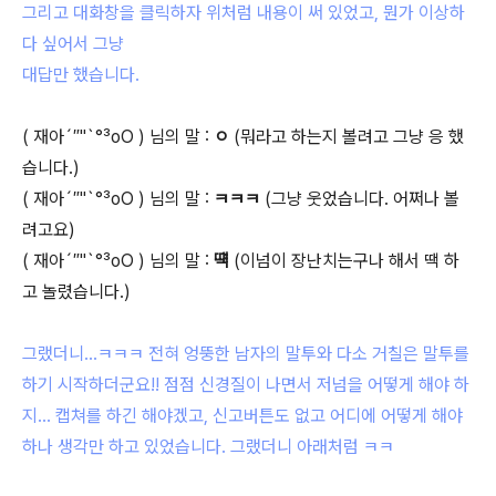
그리고 대화창을 클릭하자 위처럼 내용이 써 있었고, 뭔가 이상하
다 싶어서 그냥
대답만 했습니다.
( 재아´″"`°³оΟ ) 님의 말 :
ㅇ
(뭐라고 하는지 볼려고 그냥 응 했
습니다.)
( 재아´″"`°³оΟ ) 님의 말 :
ㅋㅋㅋ
(그냥 웃었습니다. 어쩌나 볼
려고요)
( 재아´″"`°³оΟ ) 님의 말 :
떅
(이넘이 장난치는구나 해서 땍 하
고 놀렸습니다.)
그랬더니...ㅋㅋㅋ 전혀 엉뚱한 남자의 말투와 다소 거칠은 말투를
하기 시작하더군요!! 점점 신경질이 나면서 저넘을 어떻게 해야 하
지... 캡쳐를 하긴 해야겠고, 신고버튼도 없고 어디에 어떻게 해야
하나 생각만 하고 있었습니다. 그랬더니 아래처럼 ㅋㅋ