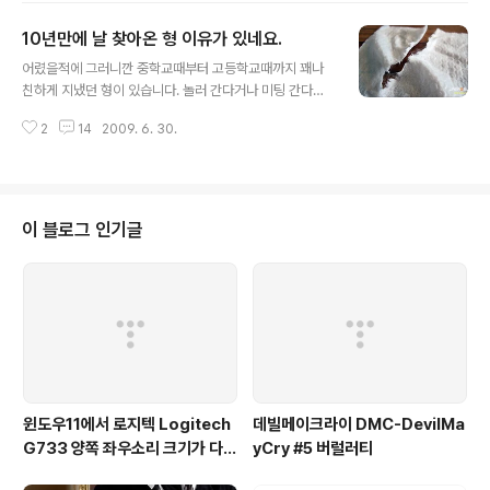
갔습니다. 보고나서 웃어버렸습니다.... 뭔지 아시겠습니
10년만에 날 찾아온 형 이유가 있네요.
까??? 그렇습니다. 자동차 옆 사이드 밀러입니다.... 도대체
글 내용
자동차 사이드 밀러가 왜 저기에 붙어 있을까요!! 그것도 딱
어렸을적에 그러니깐 중학교때부터 고등학교때까지 꽤나
눈높이에 말입니다. 사이드밀러가 사고로 깨지거나 할때,
친하게 지냈던 형이 있습니다. 놀러 간다거나 미팅 간다거
뒤에 양면스티커 방식으로 접착되어서 파는 그런거 같더군
나 소개팅 등등 여러가지로 잘 맞아서 꽤나 친하게 지냈습
요! 크기를 보니, 중형차 정도로 되어 보입니다. 차종까지는
2
14
2009. 6. 30.
니다. 그 형이랑 저랑 나이는 2살차이가 나는데, 학년은 1
잘 모르겠습니다... 아무튼 누가 저렇게 붙였을가요?? 깨진
년차이가 났기에 친구처럼 지낼정도였습니다. 그 형이 군
사이드 밀러도 아니..
대를 다녀오고 나서 제가 군대를 갔으니 이 기간동안은 거
이보질 못했는데, 제가 군생활이 몇일 안남았을때 이 형이
결혼 한다고 연락이 왔었는데, 시간이 맞질 않아서 예식장
이 블로그 인기글
을 못갔습니다. 저도 전역하고 나서 첫 아르바이트를 기점
으로 사회생활을 시작했습니다... 그 형도 유부남 생활을 시
작하게 되었죠!! 서로 너무 바빠서 사이가 조금씩 어색하게
되었습니다. 그렇게 자연스럽게 연락이 두절되었습니다....
특별한 이유도 없고 계기도 없습니다...
윈도우11에서 로지텍 Logitech
데빌메이크라이 DMC-DevilMa
G733 양쪽 좌우소리 크기가 다르
yCry #5 버럴러티
게 들리는 해결법 (보통 왼쪽이 크