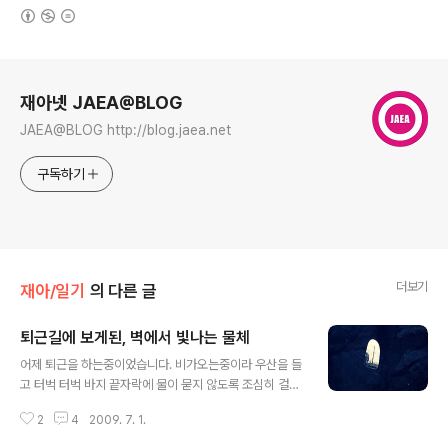
(새창열림)
로그 정보
재아넷 JAEA@BLOG
JAEA@BLOG http://blog.jaea.net
구독하기
더보기
재아/일기
의 다른 글
퇴근길에 보게된, 벽에서 빛나는 물체
글 내용
어제 퇴근을 하는중이었습니다. 비가오는중이라 우산을 들
고 터벅 터벅 바지 끝자락에 물이 묻지 않도록 조심히 걸어
가고 있었습니다. 가다보니 벽에서 이상한 물체가 반짝 반
2
4
2009. 7. 1.
짝 되고 있더군요!! 그것도 두개가 말입니다... 주변은 약간
어두웠는뎅 유난히 반짝이길래 궁금해서 조심스럽게 다가