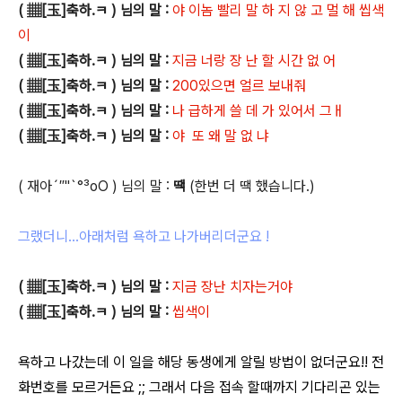
( ▦[玉]축하.ㅋ ) 님의 말 :
야 이놈 빨리 말 하 지 않 고 멀 해 씹색
이
( ▦[玉]축하.ㅋ ) 님의 말 :
지금 너랑 장 난 할 시간 없 어
( ▦[玉]축하.ㅋ ) 님의 말 :
200있으면 얼르 보내줘
( ▦[玉]축하.ㅋ ) 님의 말 :
나 급하게 쓸 데 가 있어서 그ㅐ
( ▦[玉]축하.ㅋ ) 님의 말 :
야 또 왜 말 없 냐
( 재아´″"`°³оΟ ) 님의 말 :
땍
(한번 더 땍 했습니다.)
그랬더니...아래처럼 욕하고 나가버리더군요 !
( ▦[玉]축하.ㅋ ) 님의 말 :
지금 장난 치자는거야
( ▦[玉]축하.ㅋ ) 님의 말 :
씹색이
욕하고 나갔는데 이 일을 해당 동생에게 알릴 방법이 없더군요!! 전
화번호를 모르거든요 ;; 그래서 다음 접속 할때까지 기다리곤 있는