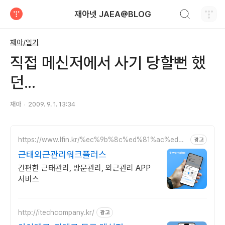
검색하기
재아넷 JAEA@BLOG
티스토리
재아/일기
직접 메신저에서 사기 당할뻔 했
던...
재아
2009. 9. 1. 13:34
https://www.lfin.kr/%ec%9b%8c%ed%81%ac%ed%9
광고
4%8c%eb%9f%ac%ec%8a%a4/
근태외근관리워크플러스
간편한 근태관리, 방문관리, 외근관리 APP
서비스
http://itechcompany.kr/
광고