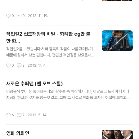
마스 전 주에 개봉한다고 하네요! 스릴을 가지고 있는 영화
아직 보질 못한분이 계시다면, 강추하고 싶은 영화이니 꼭
를 좋아합니다.영화를 보는동안 긴장감속에 흥미를 가지고
시간내어 보시길 바랍니다. 영화는 성별 상관없이 충분히
작성시간
0
0
2013. 11. 19.
눈을 돌릴수 없을정도로 몰입할수 있는 영화를 좋아합니
재미있을영화이며, 나이도 크게 상관없어 보입니다. 한번
다.이건 영화를 좋아하는 저의 개인적인 관전포인트이지
보세요~ 꼭 ~~ 우리 인간은 ..
만, 이 영화는 조금 다를듯 합니다. 영화를 평하고 느끼고
적인걸2 신도해왕의 비밀 - 화려한 cg만 볼
기대하는 부분이 모두 다르겠지만, 그 대상이 관심을 충분
만 함...
히 끌만한듯 합니다. 이 영화를 기대 해봅니다. 변호인 네이
글 내용
버 영화 http://movie.naver.com/movie/bi/mi/poin
적인걸2를 보았습니다.서극 감독의 작품이 나름 재미있기
t.nhn?code=101901
때문에 찾아서 보는 편입니다. 전편인 적인걸을 보았을때
보다는 다소 판타지 스러운 부분이 많아졌습니다.한마디로
작성시간
0
2
2013. 11. 4.
좀 유아틱 해졌다고 할까요~ 보는 재미는 있는데, 남는 재
미는 없는 그런 느낌입니다.그 이상 그 이하도 아닌 느낌입
니다. 뭐 보는 생각에 따라서 틀리긴 하겠지만, 저는 그렇게
새로운 수퍼맨 (맨 오브 스틸)
느꼈습니다. 그리고 나름 기대했던 김범의 연기는 얼굴이
글 내용
어렸을적 부터 참 좋아했는데요! 갈수록 좀 이상해지더니, 아날로그 느낌이 나자니
많이 가려져 별 의미가 없겠구나 라는 생각마저 들더군요!
지금의 현실과 맞지를 않는것 같고..그때 그 시절로 영화를 보자니 허접해 보이고.. ㅋ
천재수사관이 비밀을 풀어 나가는 부분은 나름 재미는 있
역시.. 추억은 추억인가 봅니다. 다음달에 새로운 수퍼맨 시리즈가 나오는것 같은데
습니다. 다만, 그게 좀 긴장감도 없고 궁금증도 없으며 스릴
요..궁금하기도 하고, 기대 되기도 합니다. 새로운 영웅의 탄생~~ 우리나라는 이런
또한 없는 기분이라 좀 아쉬운 느낌입니다.
작성시간
6
2
2013. 5. 14.
영웅이 왜 없을까요??
영화 의뢰인
글 내용