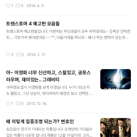
는 남자든 여자든 재미로 보기에 충분히 즐거울수 있는 영
데요~화면이 이랬다 저랬다, 이야기가 하나를 향해서 가면
작성시간
1
0
2014. 6. 9.
화이며 주변사람에게 추천을 해도 욕먹지 않을..
서도 자꾸 틀어지는 느낌입니다. 그 상황을 표현하고 원래
는 이랬다, 그리고 예전에는 이랬다,. 과거에는 이랬던 녀석
이다 등을 표현하기 위하여중간에 많은 회상신을 넣은것도
트랜스포머 4 예고편 모음들
흐름을 끊는 느낌이었습니다. 아무튼 긴장감이 생길려고
글 내용
하면 사라지고, 다시 생길려고 하면 사라지는 느낌?? 나만
트랜스포머 예고편들입니다. 이번에는 주인공들이 모두 바뀌었네요~ 감독만 안바뀐
느낀건가... 편집이 아쉬운건가, 극의 흐름이 아쉬운건가...
듯.... 극장가서 봐야겠어요~~.^^; 다들기대들 하시죠~ 왜 나 차는 변하지 않는것인
그리고 초반에 나오는 현빈의 뒷태 짱입니다.. 근데 필요한
가??? 똥차인데...;;;
부분인가...?? 라는 생각도 들고. 그리고 인물이 너무 많아
작성시간
2
2
2014. 2. 17.
요~다 조금씩 하는 기분임...
아~ 이영화 너무 신선하고, 스릴있고, 공포스
러우며, 재미있는.. 그래비티
글 내용
아무정보 없이 이영화를 보게 되었습니다. 누가 나오는지
도 몰랐고, 그냥 단순히, 네이버에서 평점만 보고 선택한 영
화입니다. 무슨 내용인지도 모르고, 그냥 포스터를 보니 아
작성시간
1
0
2013. 12. 16.
마겟돈이나, 뭐 이런 우주 영화인가 보다 그정도만 생각했
습니다. 근데 이거 왠걸요.. 보고 있는데 눈을 딴곳에 둘수
가 없는 몰입감, 환상적인 그래픽과 스릴넘치는 상황속에
왜 이렇게 집중조명 되는가? 변호인
빨려 들어가는듯 합니다. 지금까지 본 영화중에 가장 이상
글 내용
송강호의 연기가 기대되는 작품입니다. 오랫만에 기다릴수
적이며, 가장 신비스러운 영화랄까요~ 너무 많은 이야기를
있는 작품이 나온듯 합니다.개봉은 12월 19일이라, 크리스
하면 스포일러가 .. 생길것 같아서 이만 하겠습니다. 영화를