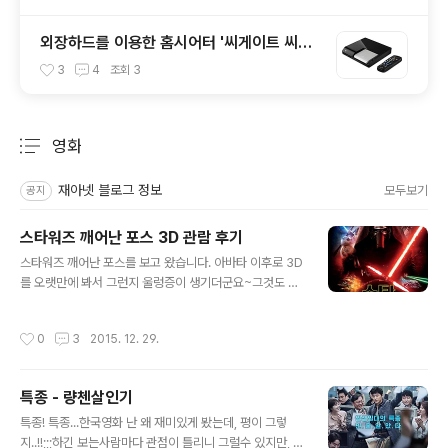
외장하드를 이용한 홈시어터 '씨게이트 씨어
터 플러스 HD 미디어 플레이어'
3
4
조회
3
영화
분류 전체보기
주요 글 목록
재아넷 블로그 정보
모두보기
공지
스타워즈 깨어난 포스 3D 관람 후기
글 내용
스타워즈 깨어난 포스를 보고 왔습니다. 아바타 이후로 3D
를 오랫만에 봐서 그런지 울렁증이 생기더군요~그것도 더
불어서 약간 정 가운데에서 본것도 아니고 측면에서 보았
습니다. 측면에서 보면 3D의 경우 불편한지 잘 모르겠습니
작성시간
0
3
2015. 12. 29.
다... 개인적으로는 아직까지는 3D 영화를 선호하지는 않
습니다. 비싸기만 비싸고...... 그래도 박진감 넘치는 영화의
경우는 3D로 관람하고 싶다는 생각은 합니다..~~ 하지만
특종 - 량첸살인기
아직은....; 전체적으로 재미 있었습니다. 약간 유치하기는
글 내용
하지만, 나름 잘 만들었다고 생각하고 어디하나 어색함은
특종! 특종...한국영화 난 왜 재미있게 봤는데, 평이 그렇
없어 보이는 CG는 보는동안 불편하진 않습니다.잘 이어져
지..!!;;;하긴 보는사람마다 관점이 틀리니 그럴수 있지만, 전