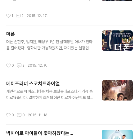
가는 스토리라 생각을 하고요~ 그리고 악당이 별로 안무섭
재미있게 봤습니다. 개인적으로 느낌점이라고는.... 인간의
습니다...그게 흠입니다.. 원래 악당은 나빠야 하는데 생각
욕심...잘못된 진실....진실처럼 꾸며지는 거짓... 그리고 그
작성시간
1
2
2015. 12. 17.
보다는 별로 @>@;화면..
책임감... 전혀 관련이 없는 이야기지만... 자기가 내 뱉은 말
에 책임감이 더 생각되는 부분인것 같습니다... 시간되시면
감상 해보세요!
더폰
글 내용
더폰 손현주, 엄지원, 배성우 1년 전 살해당안 아내가 전화
를 걸어왔다...영화니깐 가능하겠지만, 재미있는 설정입니
다.. 그리고 그 전화를 통해서 풀어가는 미스터리 부분도 상
당히 재미있습니다. 다만 후반에 갈수록 너무 꼬이는 느낌
작성시간
0
2
2015. 12. 9.
이 들어서 그랬습니다... 손현주의 연기 좋고요... 엄지원이
매번 코믹연기만 하는줄 알았더니 이런 연기도 나름 괜찮
네요^^; 재미있게 본 영화입니다..
메이즈러너 스코치트라이얼
글 내용
개인적으로 메이즈러너를 처음 보았을때포스터가 가장 흥
미로웠습니다. 멀쩡하게 조작되어진 미로가 아닌것도 탈출
하기 힘들지만, 반응하는 미로를 탈출한다는 설정 자체가
흥미로웠고 긴장감을 가지기에 좋았습니다. 이번 두번째
작성시간
0
0
2015. 11. 16.
메이즈러너 스코치트라이얼을 보고 난 후의 느낌은..왜 좀
비영화로 바뀌었는가.. 하는 생각뿐입니다. 물론 특수효과
라든지 그런면에서는 전작보다 좋은 느낌이지만.. 개인적
빅히어로 아이들이 좋아하겠다는...
으로는 스릴러 영화에서 공포영화로 바뀐 느낌이라 별로네
글 내용