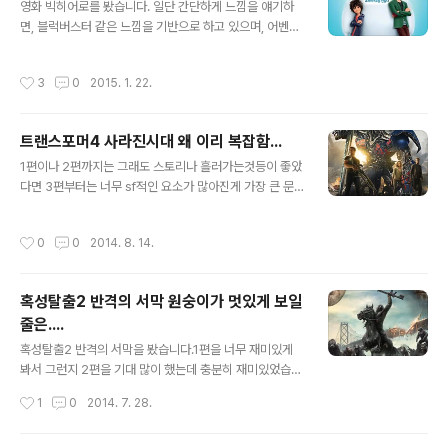
요!... 사람의 보는 관점에 따라 다르긴 하지만.. 그렇습니다.
영화 빅히어로를 봤습니다. 일단 간단하게 느낌을 얘기하
그렇다고 썩 재미 없지는 않습니다.^^;그래도 전작보다는
면, 블럭버스터 같은 느낌을 기반으로 하고 있으며, 어벤져
...^^: 네이버 영화 정보 참고 해보세요 http://movie.nav
스 같은 느낌이 가장 많이 듭니다.그리고 동심을 자극하는
er.com/movie/bi/mi/basic.nhn?code=129408
느낌도 있으며, 아이들이 보아도 재미있고 어른이 보아도
작성시간
3
0
2015. 1. 22.
나쁘지는 않은것 같습니다. 항상 판타니 공주 왕자 같은 그
런 느낌류의 영화를 보다가 이런 느낌을 보니 왠지 새롭기
도 하면서 신나더군요! 그리고,, 아이언맨 좋아한다면 그것
트랜스포머4 사라진시대 왜 이리 복잡함...
도 괜찮은것 같습니다. 추천해도 괜찮을 영화?
글 내용
1편이나 2편까지는 그래도 스토리나 흘러가는것등이 좋았
다면 3편부터는 너무 sf적인 요소가 많아진게 가장 큰 문
제인듯 보입니다. 1편과 2편은 아날로그와 독특한 오토봇
들의 변신장면만 봐도 우와~~ 했던 생각이 나는데요~3편
작성시간
0
0
2014. 8. 14.
부터는 이게 눈에 익숙해서 그런지 변신 장면은 별로 멋있
어 보인다는 안들고 복잡하다는 생각이 먼저 들게 됩니다.
이번 사라진시대에서 보는 느낌은 뭐가 이리 복잡하지... 하
혹성탈출2 반격의 서막 원숭이가 멋있게 보일
나같이 장난 하는 느낌박에 안들더군요! 프라임이 용로봇
줄은....
을 타는 느낌은 멋져 보이긴 하나, 좀 말이 안되는 느낌이고
글 내용
그 옆에 있던 오토봇 역시 갑자기 변하는 느낌도 어색하
혹성탈출2 반격의 서막을 봤습니다.1편을 너무 재미있게
고.... 뭔가 스토리가 자연스럽게 흘러가는게 아니라, 그냥
봐서 그런지 2편을 기대 많이 했는데 충분히 재미있었습니
변신하고 싸우는 모습만 보여줄려고 cg로 도배한듯한 느
다. 개인적으로 이번 영화를 보면서 느낀건, 감동, 스릴, 액
작성시간
1
0
2014. 7. 28.
낌이 듭니다. 제 블로그에서도 트랜스포..
션, 블럭버스트, 사랑 모든걸 동시에 느낄수 있었던 부분이
라 그게 마음에 듭니다. 그리고 동물원에 원숭이가 말을 할