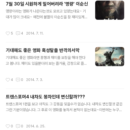
것 같은 느낌이 드는 이유가 뭘까요~ 그만큼 재미있게 본
7월 30일 시원하게 밀어버려라 '명량' 이순신
거겠죠~ 아직 보지 않은 사람 있으면 보세요^^; 영화 참 깔
글 내용
명량이라는 영화가 나온다는것도 모르고 있었는데요~ 기
끔합니다..괜찮아요~~ ^^^; 평점은 10점 만점에 10점을
대가 많이 크네요~ 예전에 불멸의 이순신을 참 재미있게
줘도 됩니다.뭐 하나 부족함이 없네요~.. 원숭이가 이렇게
봤었는데, 정말 우리나라에도 이렇게 큰 위대한 장수가 있
멋있어 보일줄은 몰랐어요!
었다는게 기쁩니다.외국 장군 하면 맥아더 장군만 입에 파
작성시간
5
4
2014. 7. 11.
이프 물고,, ㅎㅎ;; 7월 30일 보러 가야겠습니다. 포스터 잘
나온것 같습니다.. 정말 카리스마 있는 최민식이라는 카리
스마 있는 연기파 배우와 그와 함께 잘 어울릴것 같은 류승
기대해도 좋은 영화 혹성탈출 반격의서막
룡이 만났으니, 이 두배우만 생각해도 충분히 재미있을것
글 내용
같은영화이지 않나요? 공식홈페이지 : http://www.12vs
기대해도 좋은 영화라면 흥행과 재미를 보장을 해야 한다
330.co.kr/ 홈페이지 주소 보세요~ ㅋㅋㅋ 12 vs 330
고 봅니다. 재미도 있을뿐더러 보는 즐거움, 감정으로 즐거
웃기죠~~ 12척의 배와 330척의 배가 싸우는... 역시 전략
움, 그리고 잔잔한 마음이 남는 그런 영화가 좋습니다.7월
가는.. 기대 해봅니다. 이순신을 100원짜리가 아니라 10만
에 개봉을 할 혹성탈출 반격의 서막을 기대 해봅니다. 아직
작성시간
4
0
2014. 7. 3.
원짜리..
1편을 보지 못한분은 꼭 보시길 권해드리고 싶네요~
트랜스포머4 내차도 똥차인데 변신할까???
글 내용
트랜스포머 1편을 보고 아직도 그 감동을 잊을수가 없습니다. 내차도 변신할것 같은
그런 기분이었습니다. 그 후로 이 영화를 놓쳐서 본적이 없는데요~이번에는 누구랑
같이 보러 가야 할찌 벌써 부터 고민이네요~... 트랜스포머 오토봇들 변신장면 입니
다. 개봉했으니 이제 극장으로 갈 일이 남았네요~..
작성시간
0
0
2014. 6. 25.