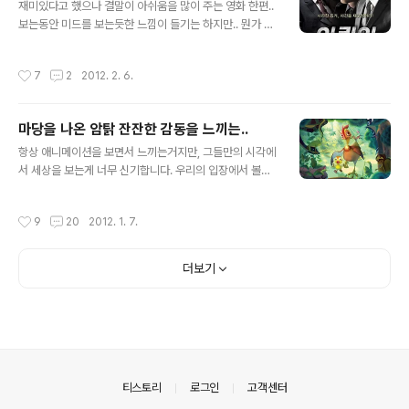
재미있다고 했으나 결말이 아쉬움을 많이 주는 영화 한편..
보는동안 미드를 보는듯한 느낌이 들기는 하지만.. 뭔가 따
라 하는듯한 느낌도 들고.. 초반에는 박진감 넘치게 전개 되
는것 같다가 중반쯤 되어서는 해매는 느낌이고 해맨뒤에는
작성시간
7
2
2012. 2. 6.
결말이 흐지부지 되는 그런 느낌입니다. 초반에 뽑아내는
집중력이 좋기는 했으나 아쉬움이 더 많은 영화라 생각이
듭니다. 개인적으로는 장혁의 비중이 왜 그렇게 적었는지
마당을 나온 암탉 잔잔한 감동을 느끼는..
ㅋㅋ 궁금합니다. 장혁이 조금 더 스릴있는 표정과 재미와
글 내용
혼란을 주었더라면 하는 생각이 듭니다. 범인이 누구인지
항상 애니메이션을 보면서 느끼는거지만, 그들만의 시각에
초반부터 알고 시작하는 영화가 있고... 범인이 누구인지 모
서 세상을 보는게 너무 신기합니다. 우리의 입장에서 볼때
르게 반전을 주는 영화도 있지만 범인을 알고 진행하는 방
는 항상 치킨, 계란후라이, 닭발, 닭짐, 닭대가리, 닭날개, 백
식에서의 답답함을 알아야 하는데 그게 더 아쉽다는 생각
숙 여러가지로 닭은 우리에게 맛있는 ?? 영양간식을 줍니
작성시간
9
20
2012. 1. 7.
이 많이 듭니다.. 그에 비하면....
다 때로는 술집에서 때로는 집에서 때로는 반찬으로.. 뭐 하
나 빠질것없이 이용되는 동물중에 하나죠!!;; (식용동물) 하
지만 이들의 입장에서 생각을 해본다는건 조금의 반전일수
더보기
있습니다. 새삼스럽게 닭의 입장에서 세상을 보니 그것또
한 나름 재미있더군요! 목소리 연기도 나름 나쁘지 않더군
요!1 최민식씨의 ㅋㅋ 나그네 오리 연기도 나름 기품 있었
습니다. 캬캬... 유승호의 아기 오리도 좋았구요! 뭐하나 부
족함은 없어보입니다. 그러나 정말 재미있다라기 보다는
나름 재미있다라고 말할수는 ..
의안내
티스토리
로그인
고객센터