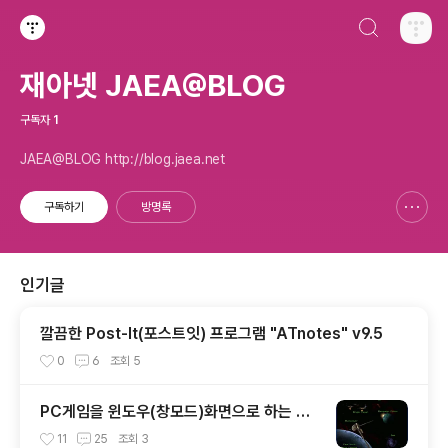
검색하기
티스토리
재아넷 JAEA@BLOG
구독자
1
JAEA@BLOG http://blog.jaea.net
구독하기
방명록
신고하기 레이어
열기
인기글
깔끔한 Post-It(포스트잇) 프로그램 "ATnotes" v9.5
0
6
조회
5
PC게임을 윈도우(창모드)화면으로 하는 방
법입니다.
11
25
조회
3