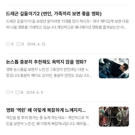
드래곤 길들이기2 (연인, 가족끼리 보면 좋을 영화)
글 내용
드래곤 길들이기1을 보셨던 분이라면 기대를 많이 하시죠~ 워낙 재미있게 보면 다음
에 나올 영화를 기대하고 있습니다.개인적으로 애니매이션 영화를 즐겨보는건 아니
지만, 그래도 시리즈별로 보고 싶고 기대할 영화가 있는데요~ 그중에 하나가 드래곤
길들이기2 입니다. 드래곤 길들이기1을 보셨던 분이라면 아 드디어 나오는구나 하고
작성시간
0
0
2014. 6. 12.
기대감이 폭발할찌 모르겠습니다. 저 역시 마찬가지고요~ 이 영화를 가족끼리 보아
도 좋고요, 또는 연인끼리 보아도 재미있습니다. 여자들이 좋아할만한 요소도 많이고
있고, 남자들이 볼 시원한 비행신 액션신도 많기 때문에 데이트 하면서 보기에 좋을
논스톱 충분히 추천해도 욕먹지 않을 영화?
영화입니다.아직 1편인 드래곤길들이기를 보지 않았다면 2가 개봉하기전에 보시는
글 내용
것도 좋습니다. 개봉은 2014년 7월이라네요
영화 논스톱을 보면서 느낀건 그동안의 반전과는 다른 느
낌입니다.충분히 재미도 있지만, 충분히 반전도 있습니다.
보통 영화를 보면 이때쯤에 저녀석이 범인일꺼야 라는 느
낌을 많이 받을수 있는 영화인데요`물론 영화를 세밀하게
작성시간
1
8
2014. 6. 9.
잘 보면 누가 범인인지 알수도 있습니다. 적당한 스릴과 긴
장감 그리고 반전에 반전을 거듭하는 영화이 입니다. 그리
고 가장 기본적인 베이스로 항공기에서 벌어지는 일이라,
영화 '역린' 왜 이렇게 복잡하게 느껴지지...
항공기 폭파와 추락이라는 부분이 깔려 있기 때문에긴장감
글 내용
을 기본으로 가지고 가는 느낌입니다. 대표적으로 기차, 여
역린을 본 후에 평가는 좀 늦게 하는데요~ 개인적으로 역
객석, 항공기, 비행기 뭐 이런거죠~자동차는 뭐, 워낙 흔하
린을 보면서 느낀건, 왜 이렇게 복잡하냐입니다. 배우들이
게 터지고 박고, 굴르고 하는편이라서요~ 아무튼 이 영화
연기를 못했다는 생각은 안들고 다 잘했다고 생각은 드는